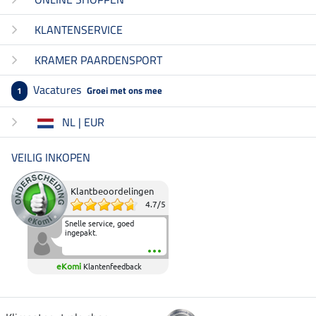
KLANTENSERVICE
KRAMER PAARDENSPORT
Vacatures
Groei met ons mee
1
NL | EUR
VEILIG INKOPEN
Klantbeoordelingen
4.7
/
5
Snelle service, goed
ingepakt.
eKomi
Klantenfeedback