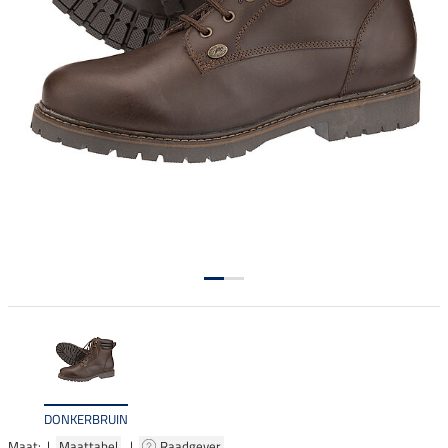
DONKERBRUIN
Maat: |
Maattabel
|
Raadgever