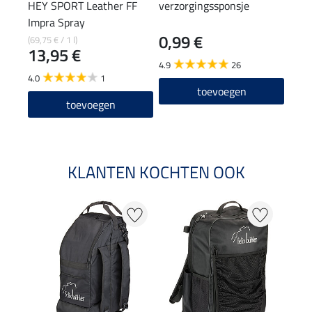
HEY SPORT Leather FF
verzorgingssponsje
SHO
Impra Spray
rein
0,99 €
1,9
(69,75 € / 1 l)
13,95 €
4.9
26
4.9
4.0
1
toevoegen
toevoegen
KLANTEN KOCHTEN OOK