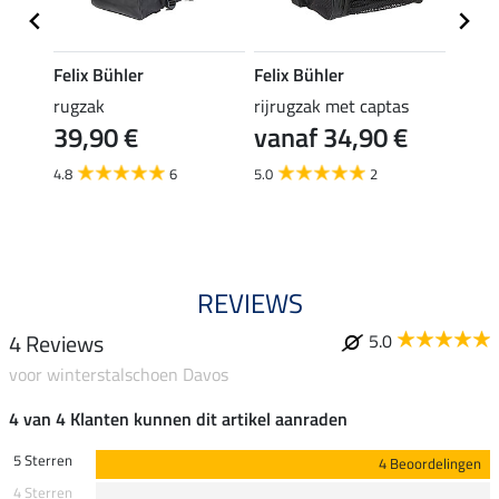
Felix Bühler
Felix Bühler
Felix
rugzak
rijrugzak met captas
elast
39,90 €
vanaf 34,90 €
(3,99 €
3,9
4.8
6
5.0
2
5.0
REVIEWS
4 Reviews
5.0
voor winterstalschoen Davos
4 van 4 Klanten kunnen dit artikel aanraden
5 Sterren
4 Beoordelingen
4 Sterren