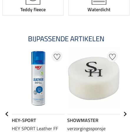
Teddy fleece
Waterdicht
BIJPASSENDE ARTIKELEN
NI
HEY-SPORT
SHOWMASTER
HEY SPORT Leather FF
verzorgingssponsje
SHO