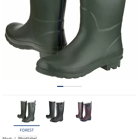
FOREST
Maat: |
Maattabel