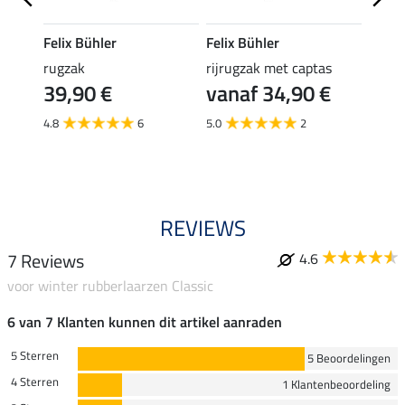
Felix Bühler
Felix Bühler
Felix
rugzak
rijrugzak met captas
elast
39,90 €
vanaf 34,90 €
(3,99 €
3,9
4.8
6
5.0
2
5.0
REVIEWS
7 Reviews
4.6
voor winter rubberlaarzen Classic
6 van 7 Klanten kunnen dit artikel aanraden
5 Sterren
5 Beoordelingen
4 Sterren
1 Klantenbeoordeling