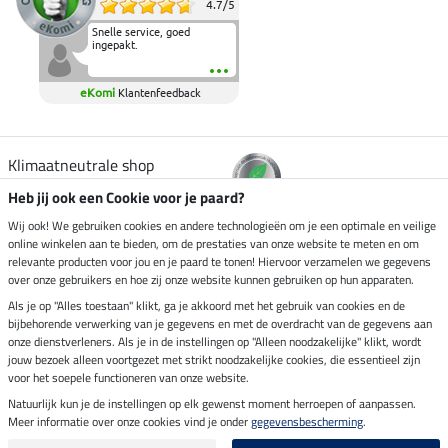
4.7
/
5
Snelle service, goed
ingepakt.
eKomi
Klantenfeedback
Klimaatneutrale shop
Heb jij ook een Cookie voor je paard?
Verzending per
Wij ook! We gebruiken cookies en andere technologieën om je een optimale en veilige
online winkelen aan te bieden, om de prestaties van onze website te meten en om
relevante producten voor jou en je paard te tonen! Hiervoor verzamelen we gegevens
over onze gebruikers en hoe zij onze website kunnen gebruiken op hun apparaten.
Veilig betalen met
Als je op "Alles toestaan" klikt, ga je akkoord met het gebruik van cookies en de
bijbehorende verwerking van je gegevens en met de overdracht van de gegevens aan
onze dienstverleners. Als je in de instellingen op "Alleen noodzakelijke" klikt, wordt
jouw bezoek alleen voortgezet met strikt noodzakelijke cookies, die essentieel zijn
Impressum
voor het soepele functioneren van onze website.
Natuurlijk kun je de instellingen op elk gewenst moment herroepen of aanpassen.
Meer informatie over onze cookies vind je onder
gegevensbescherming
.
Laatste update op 08.08.2026 om 14:33 uur