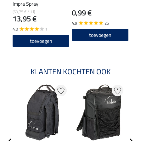
Impra Spray
rein
0,99 €
1,9
(69,75 € / 1 l)
13,95 €
4.9
26
4.9
4.0
1
toevoegen
toevoegen
KLANTEN KOCHTEN OOK