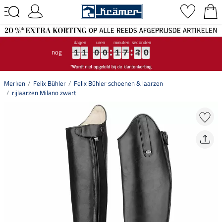
nog
1
1
1
1
1
1
0
0
0
0
0
0
1
1
1
7
7
7
3
3
3
9
9
9
1
1
0
0
1
7
3
9
Merken
Felix Bühler
Felix Bühler schoenen & laarzen
rijlaarzen Milano zwart