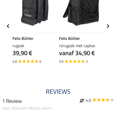
Felix Bühler
Felix Bühler
Felix
rugzak
rijrugzak met captas
elast
39,90 €
vanaf 34,90 €
(3,99 €
3,9
4.8
6
5.0
2
5.0
REVIEWS
1 Review
4.0
voor rijlaarzen Milano zwart