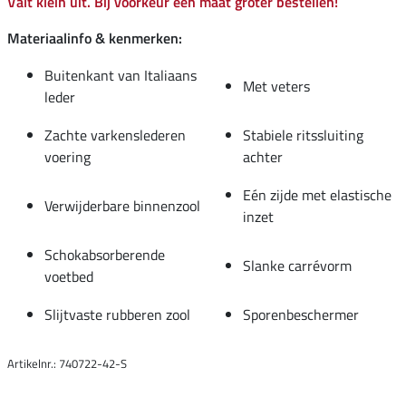
Valt klein uit. Bij voorkeur één maat groter bestellen!
Materiaalinfo & kenmerken:
Buitenkant van Italiaans
Met veters
leder
Zachte varkenslederen
Stabiele ritssluiting
voering
achter
Eén zijde met elastische
Verwijderbare binnenzool
inzet
Schokabsorberende
Slanke carrévorm
voetbed
Slijtvaste rubberen zool
Sporenbeschermer
Artikelnr.: 740722-42-S