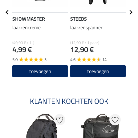
SHOWMASTER
STEEDS
effa
laarzencreme
laarzenspanner
laar
(49,90 € / 1 l)
(12,90 € / 1 paar)
(92,67
4,99 €
12,90 €
6,9
5.0
3
4.6
14
5.0
toevoegen
toevoegen
KLANTEN KOCHTEN OOK