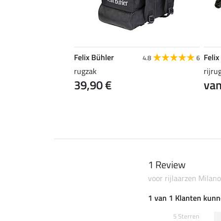
Felix Bühler
Felix
5.0
2
4.8
6
rugzak
rijru
39,90 €
van
1 Review
voor rijlaarzen Milan
1 van 1 Klanten kunn
5 Sterren