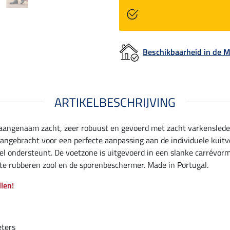
Beschikbaarheid in de
ARTIKELBESCHRIJVING
n aangenaam zacht, zeer robuust en gevoerd met zacht varkenslede
t aangebracht voor een perfecte aanpassing aan de individuele kuitv
l ondersteunt. De voetzone is uitgevoerd in een slanke carrévorm
ste rubberen zool en de sporenbeschermer. Made in Portugal.
llen!
eters