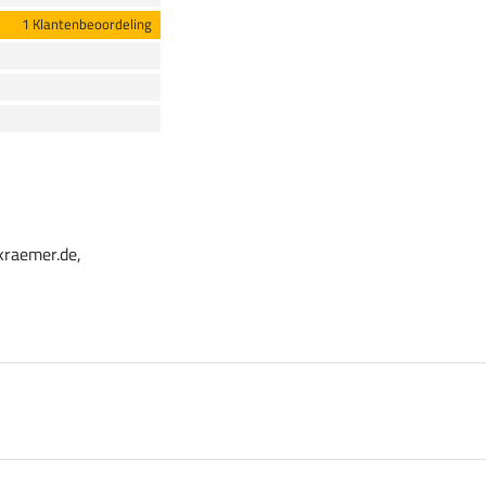
1 Klantenbeoordeling
kraemer.de,