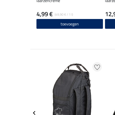
laarzencreme
laarz
4,99 €
12,
(49,90 € / 1 l)
toevoegen