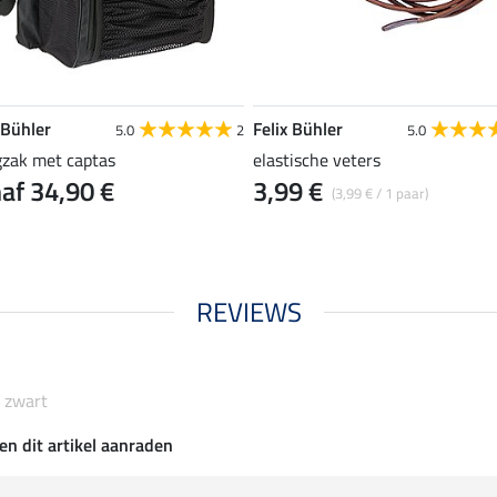
 Bühler
Felix Bühler
5.0
2
5.0
gzak met captas
elastische veters
af 34,90 €
3,99 €
(3,99 € / 1 paar)
REVIEWS
o zwart
en dit artikel aanraden