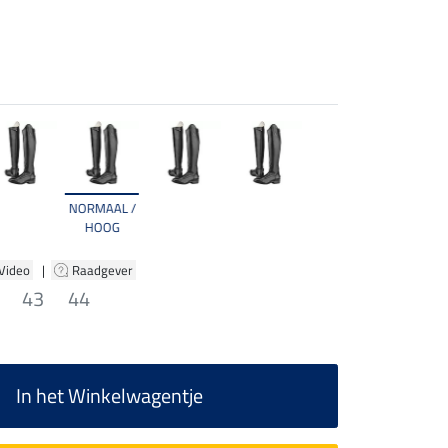
NORMAAL /
HOOG
 Video
|
Raadgever
43
44
In het Winkelwagentje