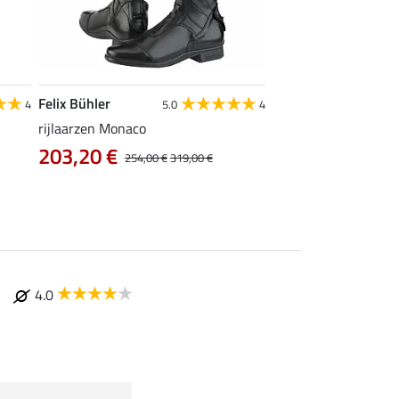
Felix Bühler
Felix Bühler
4
5.0
4
rijlaarzen Monaco
jodhpurs Flims V
109,00 €
203,20 €
254,00 €
319,00 €
4.0