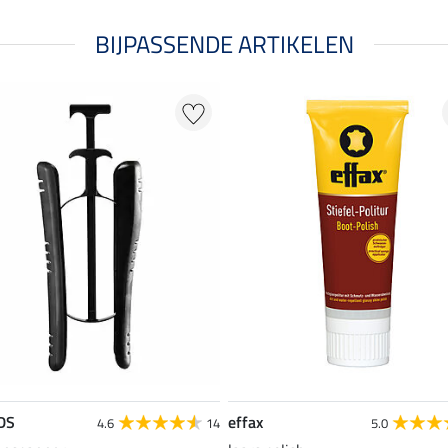
BIJPASSENDE ARTIKELEN
DS
effax
4.6
14
5.0