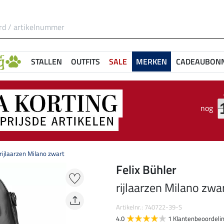
STALLEN
OUTFITS
SALE
MERKEN
CADEAUBON
nog
rijlaarzen Milano zwart
Felix Bühler
rijlaarzen Milano zwa
Artikelnr.: 740722-39-S
4.0
1 Klantenbeoordeli