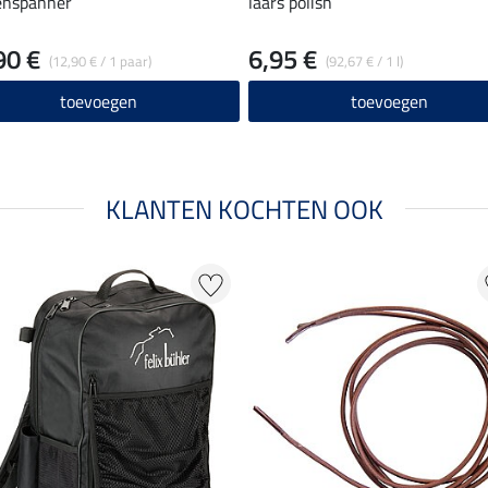
enspanner
laars polish
90 €
6,95 €
(12,90 € / 1 paar)
(92,67 € / 1 l)
toevoegen
toevoegen
KLANTEN KOCHTEN OOK