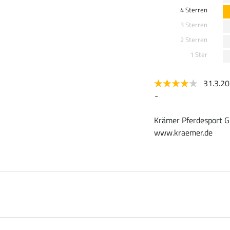
4 Sterren
3 Sterren
2 Sterren
1 Ster
31.3.2
-
Krämer Pferdesport G
www.kraemer.de