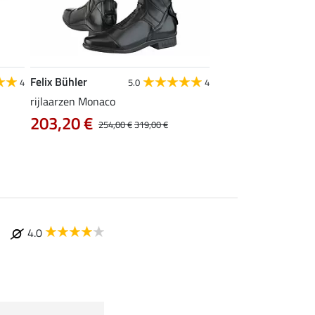
Felix Bühler
Felix Bühler
4
5.0
4
rijlaarzen Monaco
jodhpurs Flims V
109,00 €
203,20 €
254,00 €
319,00 €
4.0