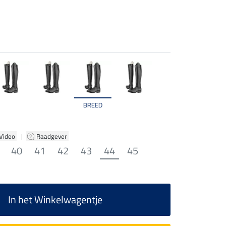
BREED
 Video
|
Raadgever
40
41
42
43
44
45
In het Winkelwagentje