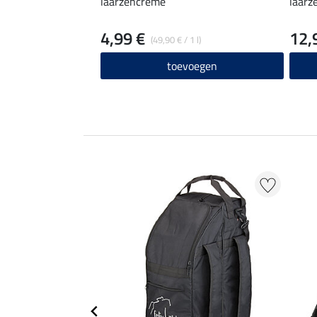
laarzencreme
laarz
4,99 €
12,
(49,90 € / 1 l)
toevoegen