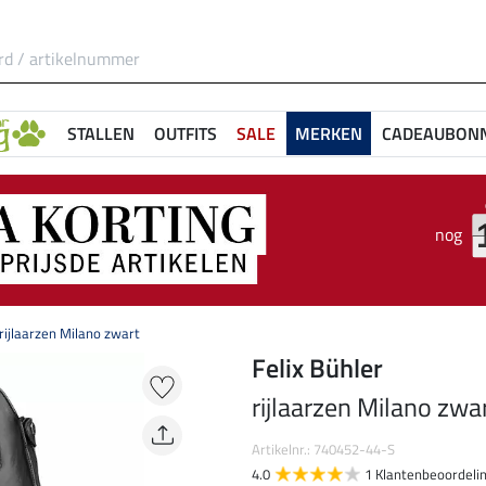
STALLEN
OUTFITS
SALE
MERKEN
CADEAUBON
nog
rijlaarzen Milano zwart
Felix Bühler
rijlaarzen Milano zwa
Artikelnr.: 740452-44-S
4.0
1 Klantenbeoordeli