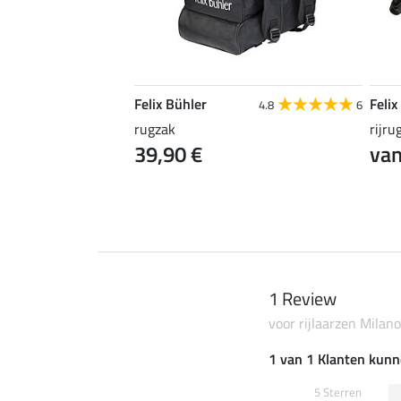
Felix Bühler
Felix
5.0
2
4.8
6
rugzak
rijru
39,90 €
van
1 Review
voor rijlaarzen Milan
1 van 1 Klanten kunn
5 Sterren