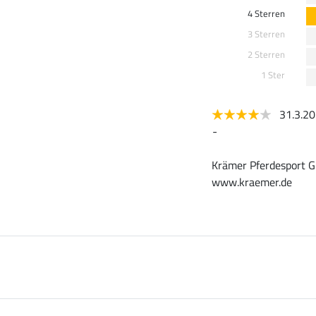
4 Sterren
3 Sterren
2 Sterren
1 Ster
31.3.2
-
Krämer Pferdesport G
www.kraemer.de