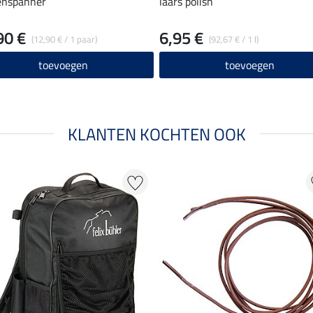
enspanner
laars polish
90 €
6,95 €
(12,90 € / 1 paar)
(92,67 € / 1 l)
toevoegen
toevoegen
KLANTEN KOCHTEN OOK