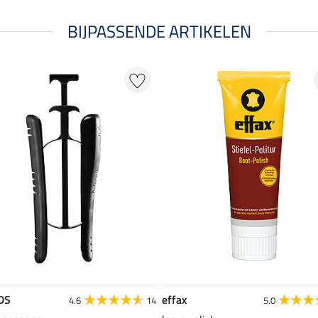
BIJPASSENDE ARTIKELEN
DS
effax
4.6
14
5.0