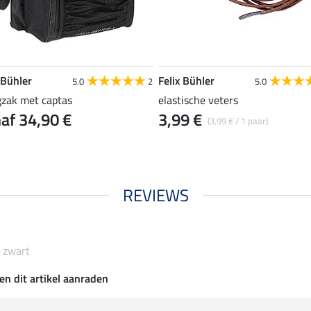
 Bühler
Felix Bühler
5.0
2
5.0
gzak met captas
elastische veters
af 34,90 €
3,99 €
(3,99 € / 1 paar)
REVIEWS
o zwart
en dit artikel aanraden