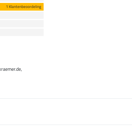
1 Klantenbeoordeling
kraemer.de,