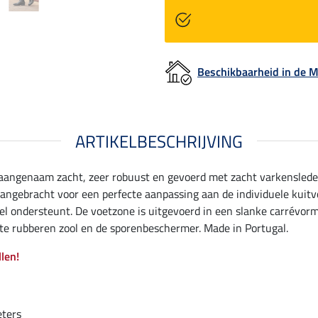
Beschikbaarheid in de
ARTIKELBESCHRIJVING
n aangenaam zacht, zeer robuust en gevoerd met zacht varkenslede
t aangebracht voor een perfecte aanpassing aan de individuele kuitv
l ondersteunt. De voetzone is uitgevoerd in een slanke carrévorm
ste rubberen zool en de sporenbeschermer. Made in Portugal.
llen!
eters