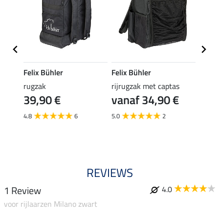
Felix Bühler
Felix Bühler
Felix
rugzak
rijrugzak met captas
elast
39,90 €
vanaf 34,90 €
(3,99 €
3,9
4.8
6
5.0
2
5.0
REVIEWS
1 Review
4.0
voor rijlaarzen Milano zwart