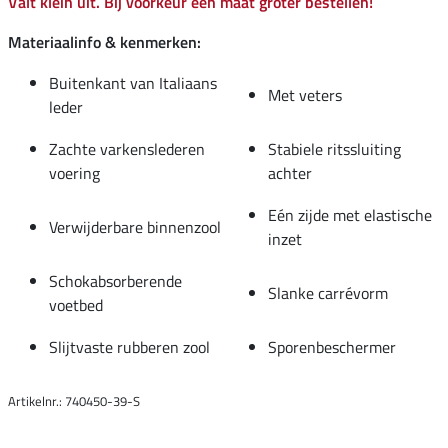
Valt klein uit. Bij voorkeur één maat groter bestellen!
Materiaalinfo & kenmerken:
Buitenkant van Italiaans
Met veters
leder
Zachte varkenslederen
Stabiele ritssluiting
voering
achter
Eén zijde met elastische
Verwijderbare binnenzool
inzet
Schokabsorberende
Slanke carrévorm
voetbed
Slijtvaste rubberen zool
Sporenbeschermer
Artikelnr.: 740450-39-S