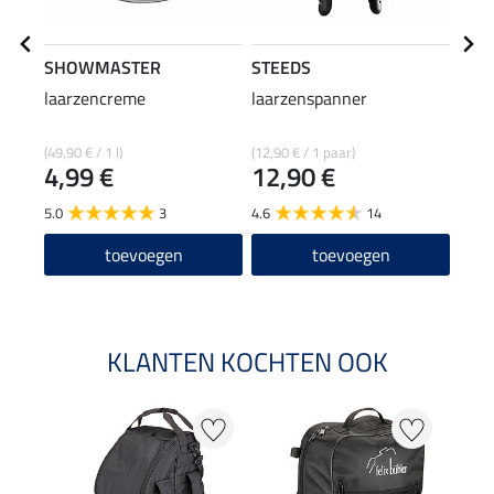
SHOWMASTER
STEEDS
effa
laarzencreme
laarzenspanner
laar
(49,90 € / 1 l)
(12,90 € / 1 paar)
(92,67
4,99 €
12,90 €
6,9
5.0
3
4.6
14
5.0
toevoegen
toevoegen
KLANTEN KOCHTEN OOK