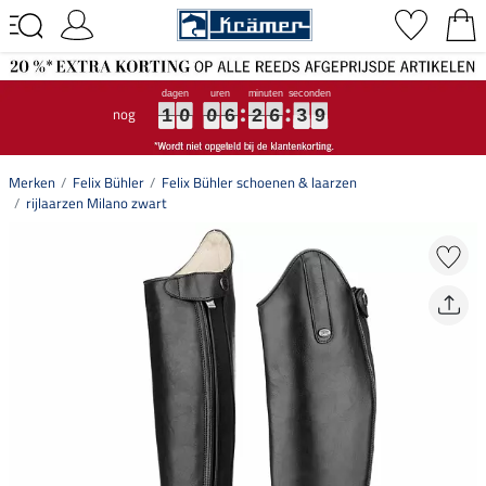
nog
1
1
1
0
0
0
0
0
0
6
6
6
2
2
2
6
6
6
3
3
3
9
9
9
1
0
0
6
2
6
3
9
Merken
Felix Bühler
Felix Bühler schoenen & laarzen
rijlaarzen Milano zwart