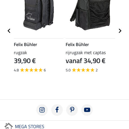
Felix Bühler
Felix Bühler
Felix
rugzak
rijrugzak met captas
elast
39,90 €
vanaf 34,90 €
(3,99 €
3,9
4.8
6
5.0
2
5.0
MEGA STORES