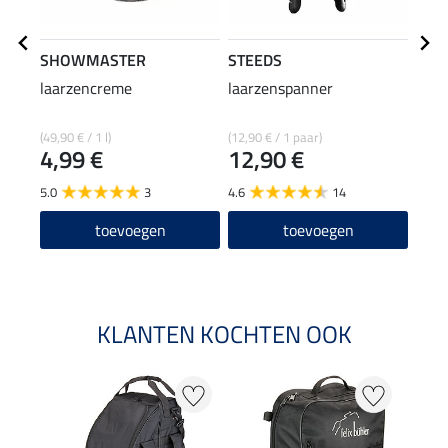
SHOWMASTER
STEEDS
effa
laarzencreme
laarzenspanner
laar
(49,90 € / 1 l)
(12,90 € / 1 paar)
(92,67
4,99 €
12,90 €
6,9
5.0
3
4.6
14
5.0
toevoegen
toevoegen
KLANTEN KOCHTEN OOK