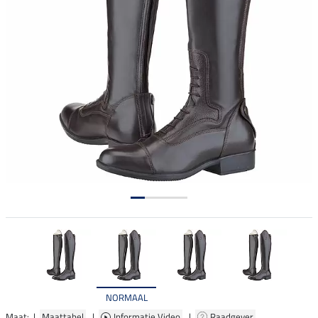
NORMAAL
Maat: |
Maattabel
|
Informatie Video
|
Raadgever