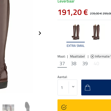
Leverbaar
191,20 €
239,00 €
299,0
EXTRA SMAL
Maat: |
Maattabel
|
Informatie
37
38
39
40
Aantal: