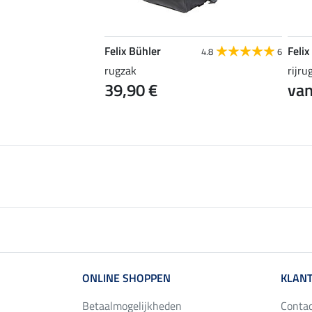
Felix Bühler
Felix
5.0
4
4.8
6
co
rugzak
rijru
39,90 €
van
4,00 €
319,00 €
ONLINE SHOPPEN
KLANT
Betaalmogelijkheden
Conta