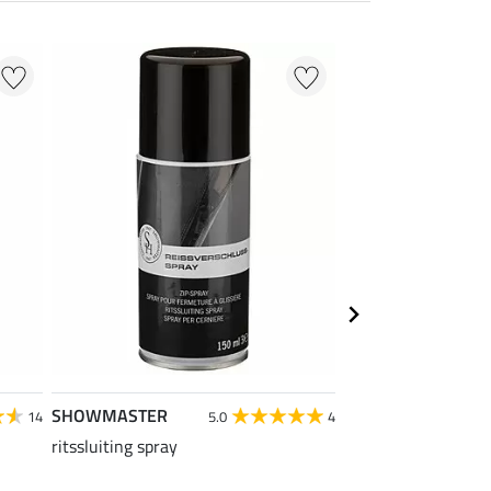
SHOWMASTER
Felix Bühler
14
5.0
4
ritssluiting spray
rijlaarstas