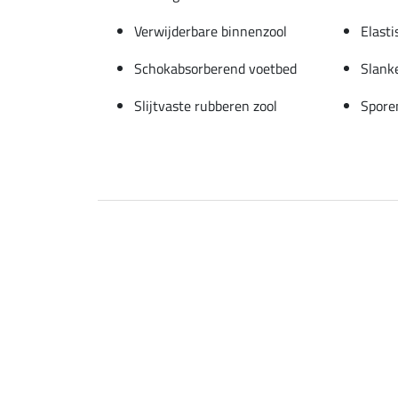
Verwijderbare binnenzool
Elasti
Schokabsorberend voetbed
Slank
Slijtvaste rubberen zool
Spore