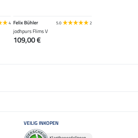
Felix Bühler
Felix Bühler
4
5.0
2
jodhpurs Flims V
rijlaarzen Monaco
109,00 €
203,20 €
254,00 
VEILIG INKOPEN
Klantbeoordelingen