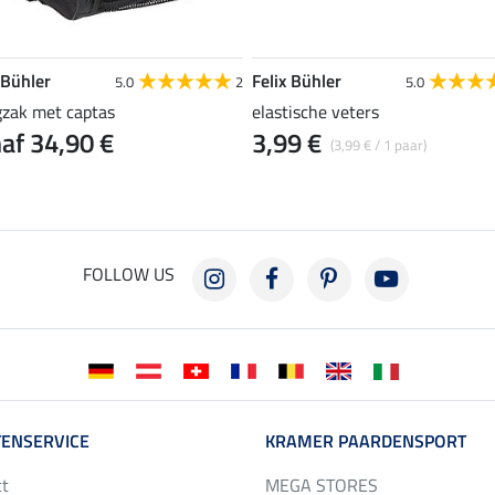
 Bühler
Felix Bühler
5.0
2
5.0
gzak met captas
elastische veters
af 34,90 €
3,99 €
(3,99 € / 1 paar)
FOLLOW US
ENSERVICE
KRAMER PAARDENSPORT
ct
MEGA STORES