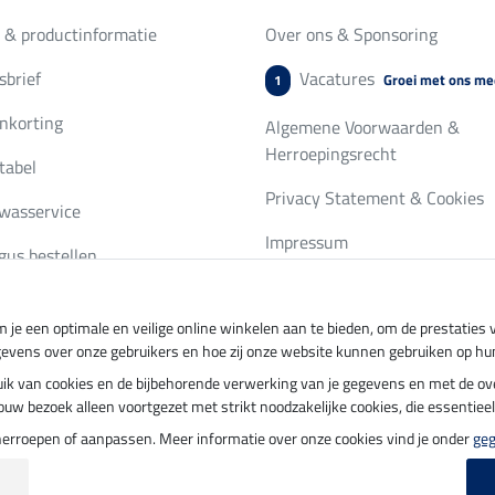
 & productinformatie
Over ons & Sponsoring
brief
Vacatures
Groei met ons me
1
nkorting
Algemene Voorwaarden &
Herroepingsrecht
tabel
Privacy Statement & Cookies
wasservice
Impressum
gus bestellen
 je een optimale en veilige online winkelen aan te bieden, om de prestatie
ing per
Veilig betalen met
gevens over onze gebruikers en hoe zij onze website kunnen gebruiken op hu
ebruik van cookies en de bijbehorende verwerking van je gegevens en met de 
t jouw bezoek alleen voortgezet met strikt noodzakelijke cookies, die essentie
herroepen of aanpassen. Meer informatie over onze cookies vind je onder
ge
update op 09.08.2026 om 14:26 uur
|
Alle prijzen in euro's, incl. BTW, excl. verz