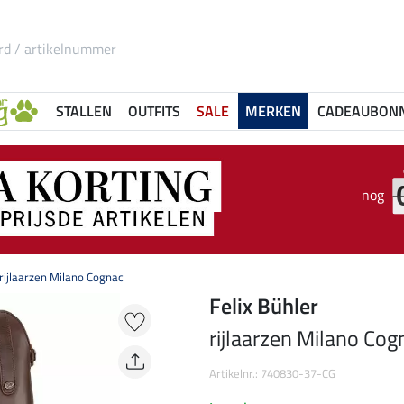
STALLEN
OUTFITS
SALE
MERKEN
CADEAUBON
nog
rijlaarzen Milano Cognac
Felix Bühler
rijlaarzen Milano Cog
Artikelnr.: 740830-37-CG