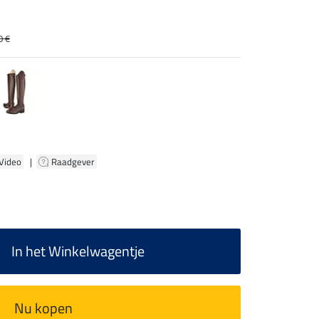
0 €
 Video
|
Raadgever
In het Winkelwagentje
Nu kopen