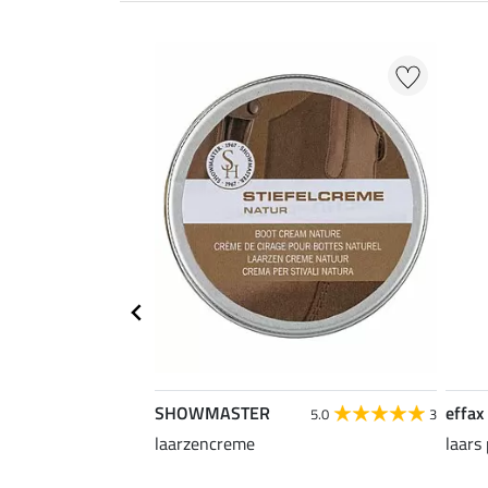
SHOWMASTER
effax
5.0
3
laarzencreme
laars 