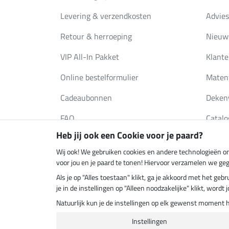
Levering & verzendkosten
Advies
Retour & herroeping
Nieuws
VIP All-In Pakket
Klante
Online bestelformulier
Maten
Cadeaubonnen
Deken
FAQ
Catalo
Heb jij ook een Cookie voor je paard?
Wij ook! We gebruiken cookies en andere technologieën om
Klimaatneutrale shop
Verzend
voor jou en je paard te tonen! Hiervoor verzamelen we ge
Als je op "Alles toestaan" klikt, ga je akkoord met het g
je in de instellingen op "Alleen noodzakelijke" klikt, word
Natuurlijk kun je de instellingen op elk gewenst moment 
Instellingen
Laatste 