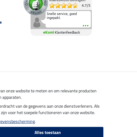
4.7
/
5
Snelle service, goed
ingepakt.
e
eKomi
Klantenfeedback
s van onze website te meten en om relevante producten
n apparaten.
overdracht van de gegevens aan onze dienstverleners. Als
el zijn voor het soepele functioneren van onze website.
gevensbescherming
.
Alles toestaan
endkosten.