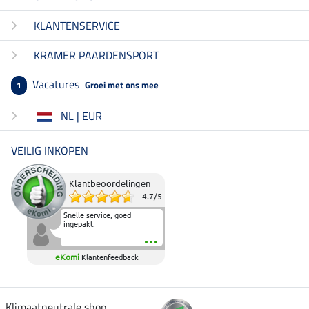
KLANTENSERVICE
KRAMER PAARDENSPORT
Vacatures
Groei met ons mee
1
NL | EUR
VEILIG INKOPEN
Klantbeoordelingen
4.7
/
5
Snelle service, goed
ingepakt.
eKomi
Klantenfeedback
Klimaatneutrale shop