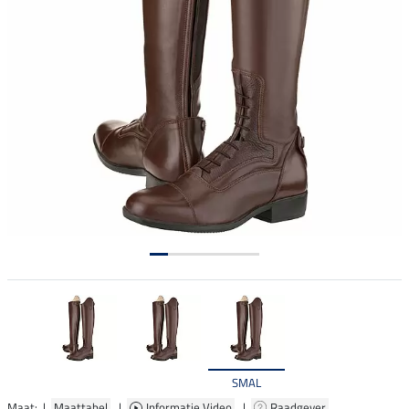
SMAL
Maat: |
Maattabel
|
Informatie Video
|
Raadgever