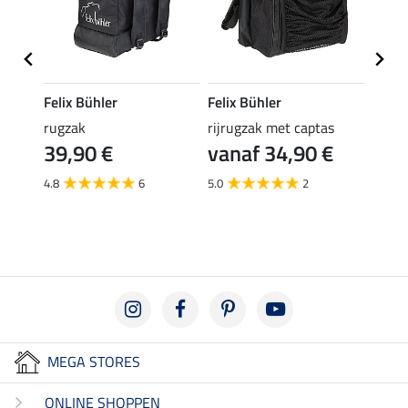
Felix Bühler
Felix Bühler
Felix
rugzak
rijrugzak met captas
elast
39,90 €
vanaf 34,90 €
(3,99 €
3,9
4.8
6
5.0
2
5.0
MEGA STORES
ONLINE SHOPPEN