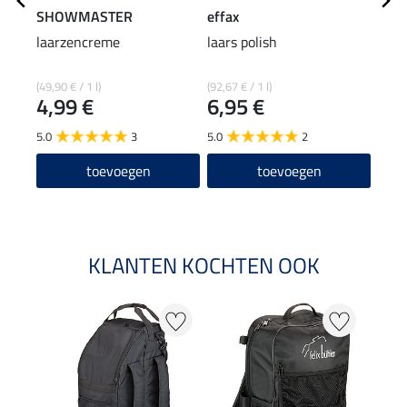
SHOWMASTER
effax
STE
laarzencreme
laars polish
laar
(49,90 € / 1 l)
(92,67 € / 1 l)
(12,90
4,99 €
6,95 €
12
5.0
3
5.0
2
4.6
toevoegen
toevoegen
KLANTEN KOCHTEN OOK