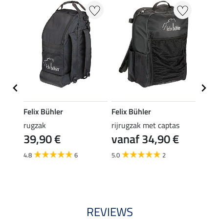
Felix Bühler
Felix Bühler
Felix
rugzak
rijrugzak met captas
elast
39,90 €
vanaf 34,90 €
(3,99 €
3,9
4.8
6
5.0
2
5.0
REVIEWS