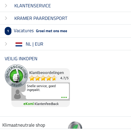
KLANTENSERVICE
KRAMER PAARDENSPORT
Vacatures
Groei met ons mee
1
NL | EUR
VEILIG INKOPEN
Klantbeoordelingen
4.7
/
5
Snelle service, goed
ingepakt.
eKomi
Klantenfeedback
Klimaatneutrale shop