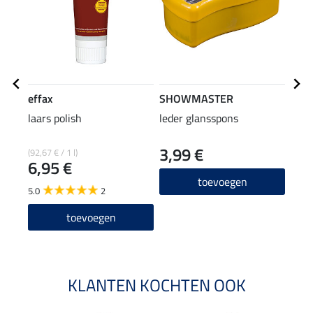
effax
SHOWMASTER
SHO
laars polish
leder glansspons
verz
3,99 €
0,9
(92,67 € / 1 l)
6,95 €
4.9
toevoegen
5.0
2
toevoegen
KLANTEN KOCHTEN OOK