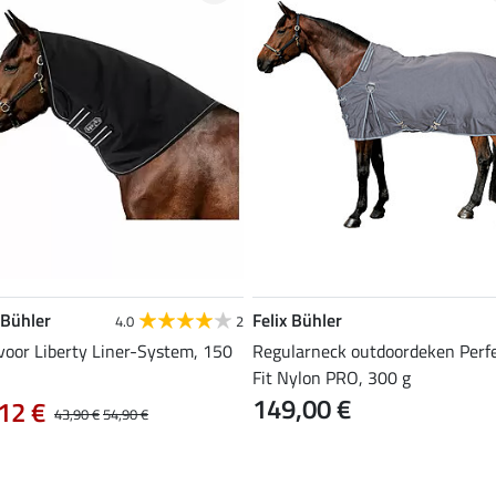
 Bühler
Felix Bühler
4.0
2
voor Liberty Liner-System, 150
Regularneck outdoordeken Perf
Fit Nylon PRO, 300 g
149,00 €
12 €
43,90 €
54,90 €