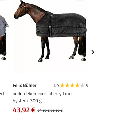
Felix Bühler
Felix Bühler
4.0
3
ect
onderdeken voor Liberty Liner-
onderdeken voor Libe
System, 300 g
System, 150 g
43,92 €
38,32 €
54,90 €
69,90 €
47,90 €
59