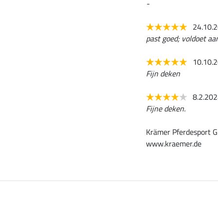
-
24.10.
past goed; voldoet a
10.10.
Fijn deken
8.2.20
Fijne deken.
Krämer Pferdesport G
www.kraemer.de