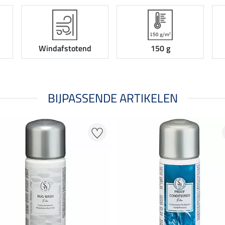
Windafstotend
150 g
BIJPASSENDE ARTIKELEN