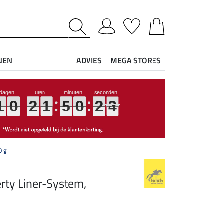
NEN
ADVIES
MEGA STORES
2
3
1
1
1
1
0
0
0
0
2
2
2
2
1
1
1
1
5
5
5
5
0
0
0
0
2
2
2
2
2
3
0 g
rty Liner-System,