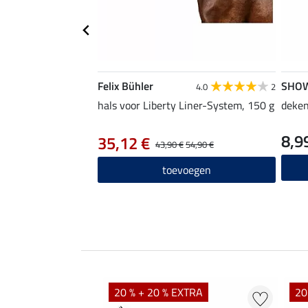
Felix Bühler
SHO
4.0
2
hals voor Liberty Liner-System, 150 g
deken
8,9
35,12 €
43,90 €
54,90 €
toevoegen
EXTRA
20 % + 20 % EXTRA
20