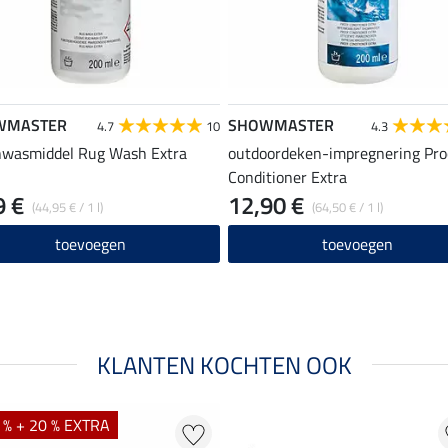
WMASTER
SHOWMASTER
4.7
10
4.3
wasmiddel Rug Wash Extra
outdoordeken-impregnering Pro
Conditioner Extra
9 €
12,90 €
(44,95 € / 1 l)
(64,50 € / 1 l)
toevoegen
toevoegen
KLANTEN KOCHTEN OOK
 % + 20 % EXTRA