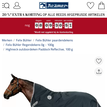
nog
0
0
0
8
8
8
0
0
0
9
9
9
3
3
3
0
0
0
5
5
5
0
0
0
0
8
0
9
3
0
5
0
Merken
Felix Bühler
Felix Bühler paardendekens
Felix Bühler Regendekens 0g - 100g
Highneck outdoordeken Paddock Reflective, 100 g