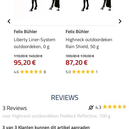
Felix Bühler
Felix Bühler
Felix
in
Liberty Liner-System
Highneck outdoordeken
borst
outdoordeken, 0 g
Rain Shield, 50 g
Fit N
16,
119,00 €
149,00 €
109,00 €
139,00 €
95,20 €
87,20 €
4.0
4.6
8
5.0
1
REVIEWS
3 Reviews
4.3
voor Highneck outdoordeken Paddock Reflective, 100 g
3 van 3 Klanten kunnen dit artikel aanraden