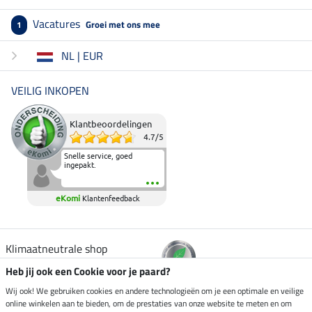
Vacatures
Groei met ons mee
1
NL | EUR
VEILIG INKOPEN
Klantbeoordelingen
4.7
/
5
Snelle service, goed
ingepakt.
eKomi
Klantenfeedback
Klimaatneutrale shop
Heb jij ook een Cookie voor je paard?
Verzending per
Wij ook! We gebruiken cookies en andere technologieën om je een optimale en veilige
online winkelen aan te bieden, om de prestaties van onze website te meten en om