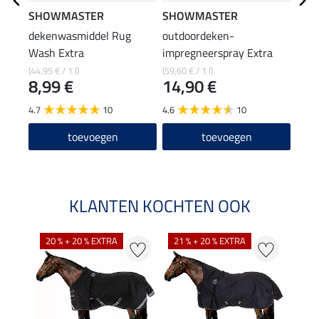
SHOWMASTER
SHOWMASTER
Safe
dekenwasmiddel Rug
outdoordeken-
Safe
Wash Extra
impregneerspray Extra
voor
5,9
stuk
(44,95 € / 1 l)
(59,60 € / 1 l)
8,99 €
14,90 €
5.0
4.7
10
4.6
10
toevoegen
toevoegen
KLANTEN KOCHTEN OOK
NI
20 % + 20 % EXTRA
21 % + 20 % EXTRA