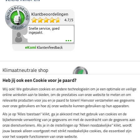
Klantbeoordelingen
4.7
/
5
Snelle service, goed
ingepakt.
eKomi
Klantenfeedback
Klimaatneutrale shop
Heb jij ook een Cookie voor je paard?
Verzending per
Wij ook! We gebruiken cookies en andere technologieën om je een optimale en veilige
online winkelen aan te bieden, om de prestaties van onze website te meten en om
relevante producten voor jou en je paard te tonen! Hiervoor verzamelen we gegevens
over onze gebruikers en hoe zij onze website kunnen gebruiken op hun apparaten.
Veilig betalen met
Als je op "Alles toestaan" klikt, ga je akkoord met het gebruik van cookies en de
bijbehorende verwerking van je gegevens en met de overdracht van de gegevens aan
onze dienstverleners. Als je in de instellingen op "Alleen noodzakelijke" klikt, wordt
jouw bezoek alleen voortgezet met strikt noodzakelijke cookies, die essentieel zijn
Impressum
voor het soepele functioneren van onze website.