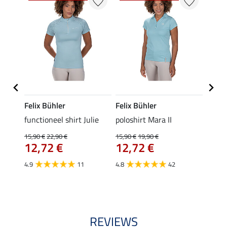
Felix Bühler
Felix Bühler
Felix
functioneel shirt Julie
poloshirt Mara II
zip-fu
Fleur
15,90 €
22,90 €
15,90 €
19,90 €
12,72 €
12,72 €
15,90 
€
12,
4.9
11
4.8
42
4.9
REVIEWS