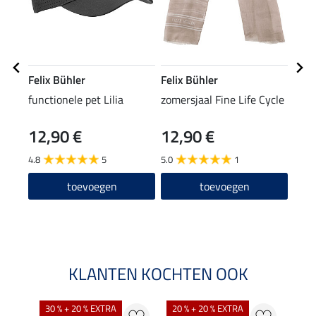
Felix Bühler
Felix Bühler
Feli
functionele pet Lilia
zomersjaal Fine Life Cycle
hybr
Aim
12,90 €
12,90 €
59
4.8
5
5.0
1
4.7
toevoegen
toevoegen
KLANTEN KOCHTEN OOK
30 % + 20 % EXTRA
20 % + 20 % EXTRA
20 %