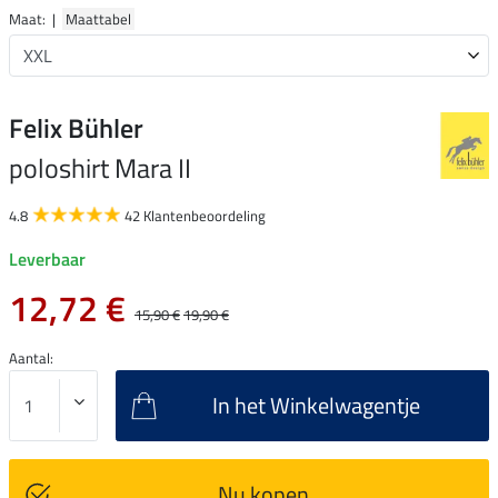
Maat: |
Maattabel
Felix Bühler
poloshirt Mara II
4.8
42 Klantenbeoordeling
Leverbaar
12,72 €
15,90 €
19,90 €
Aantal:
In het Winkelwagentje
Nu kopen