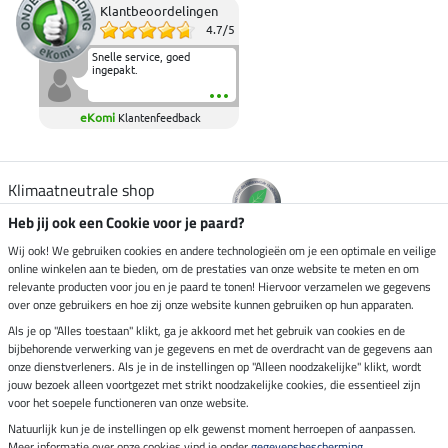
Klantbeoordelingen
4.7
/
5
Snelle service, goed
ingepakt.
eKomi
Klantenfeedback
Klimaatneutrale shop
Heb jij ook een Cookie voor je paard?
Verzending per
Wij ook! We gebruiken cookies en andere technologieën om je een optimale en veilige
online winkelen aan te bieden, om de prestaties van onze website te meten en om
relevante producten voor jou en je paard te tonen! Hiervoor verzamelen we gegevens
over onze gebruikers en hoe zij onze website kunnen gebruiken op hun apparaten.
Veilig betalen met
Als je op "Alles toestaan" klikt, ga je akkoord met het gebruik van cookies en de
bijbehorende verwerking van je gegevens en met de overdracht van de gegevens aan
onze dienstverleners. Als je in de instellingen op "Alleen noodzakelijke" klikt, wordt
jouw bezoek alleen voortgezet met strikt noodzakelijke cookies, die essentieel zijn
Impressum
voor het soepele functioneren van onze website.
Natuurlijk kun je de instellingen op elk gewenst moment herroepen of aanpassen.
Meer informatie over onze cookies vind je onder
gegevensbescherming
.