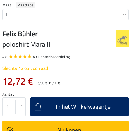
Maat: |
Maattabel
Felix Bühler
poloshirt Mara II
4.8
43 Klantenbeoordeling
Slechts 1x op voorraad
12,72 €
15,90 €
19,90 €
Aantal:
In het Winkelwagentje
Nu kopen