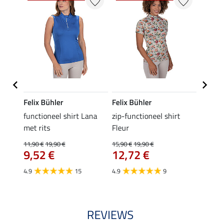
Felix Bühler
Felix Bühler
Felix
Emily
functioneel shirt Lana
zip-functioneel shirt
funct
met rits
Fleur
wedstr
11,90 €
19,90 €
15,90 €
19,90 €
24,90 
9,52 €
12,72 €
van
4.9
15
4.9
9
4.4
REVIEWS