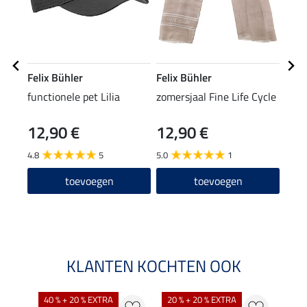
Felix Bühler
Felix Bühler
Feli
functionele pet Lilia
zomersjaal Fine Life Cycle
hybr
Aim
12,90 €
12,90 €
59
4.8
5
5.0
1
4.7
toevoegen
toevoegen
KLANTEN KOCHTEN OOK
40 % + 20 % EXTRA
20 % + 20 % EXTRA
40 %