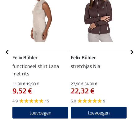
Felix Bühler
Felix Bühler
Feli
functioneel shirt Lana
stretchjas Nia
Zip-
met rits
24
11,90 €
19,90 €
27,90 €
34,90 €
9,52 €
22,32 €
4.7
4.9
15
5.0
9
toevoegen
toevoegen