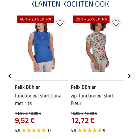
KLANTEN KOCHTEN OOK
40 % + 20 % EXTRA
20 % + 20 % EXTRA
40 %
Felix Bühler
Felix Bühler
Felix
Emily
functioneel shirt Lana
zip-functioneel shirt
funct
met rits
Fleur
wedstr
11,90 €
19,90 €
15,90 €
19,90 €
24,90 
9,52 €
12,72 €
van
4.9
15
4.9
9
4.4