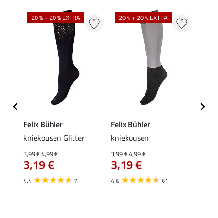
20 % + 20 % EXTRA
20 % + 20 % EXTRA
20 %
Felix Bühler
Felix Bühler
Felix
kniekousen Glitter
kniekousen
pet S
3,99 €
4,99 €
3,99 €
4,99 €
7,99 €
3,19 €
3,19 €
6,3
4.4
7
4.6
61
5.0