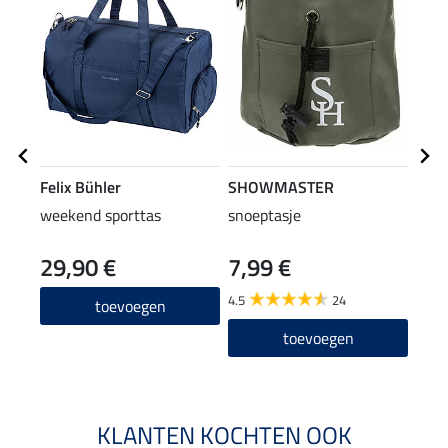
Felix Bühler
SHOWMASTER
TWI
weekend sporttas
snoeptasje
smar
29,90 €
7,99 €
12
4.5
24
4.8
toevoegen
toevoegen
KLANTEN KOCHTEN OOK