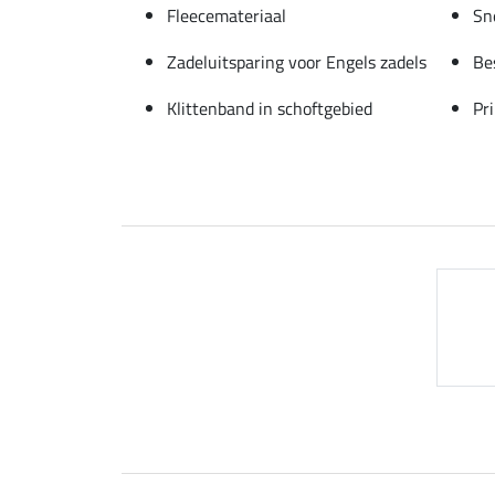
Fleecemateriaal
Sne
Zadeluitsparing voor Engels zadels
Be
Klittenband in schoftgebied
Pri