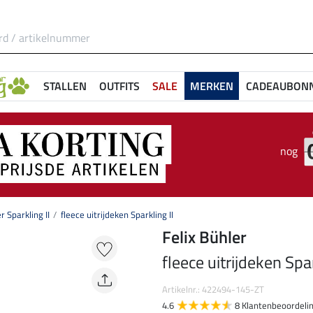
STALLEN
OUTFITS
SALE
MERKEN
CADEAUBON
nog
r Sparkling II
fleece uitrijdeken Sparkling II
Felix Bühler
fleece uitrijdeken Spar
Artikelnr.: 422494-145-ZT
4.6
8 Klantenbeoordeli