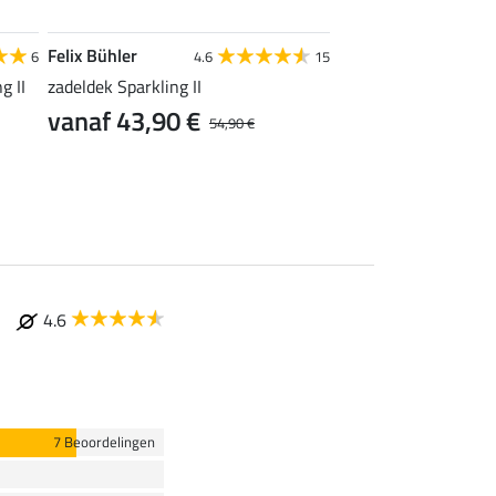
Felix Bühler
Felix Bühler
6
4.6
15
g II
zadeldek Sparkling II
fleece uitrijdeken Spa
vanaf 43,90 €
vanaf 33,90 €
54,90 €
4.6
7 Beoordelingen