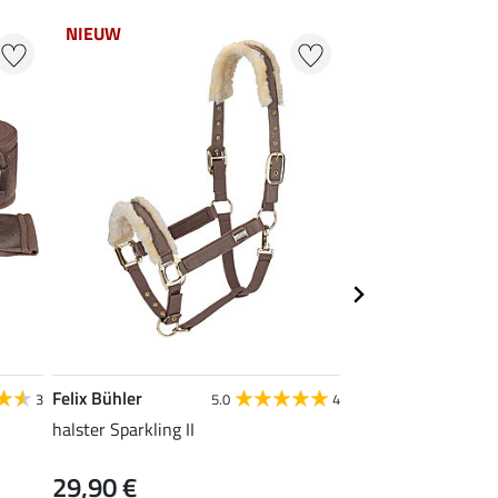
NIEUW
NIEUW
Felix Bühler
Felix Bühler
3
5.0
4
halster Sparkling II
oornetje Sparkling I
29,90 €
22,90 €