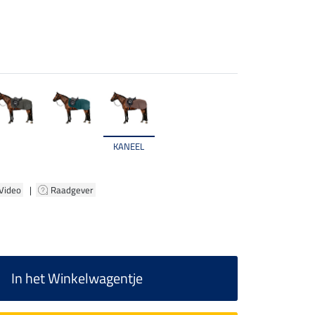
KANEEL
 Video
|
Raadgever
In het Winkelwagentje