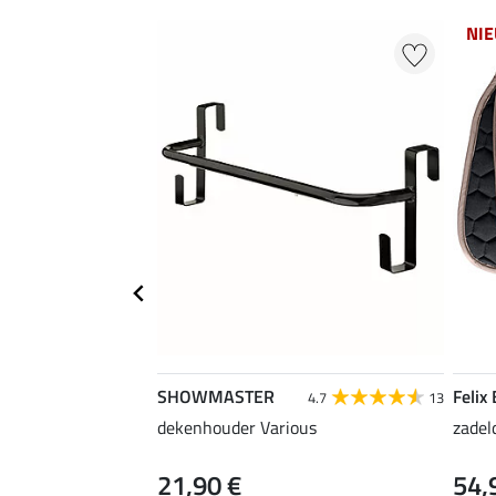
NI
SHOWMASTER
Felix
4.7
13
dekenhouder Various
zadel
21,90 €
54,