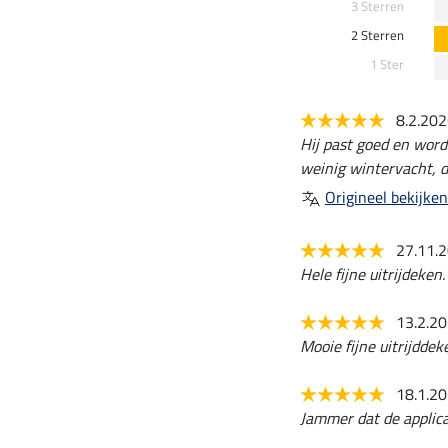
3 Sterren
2 Sterren
1 Ster
8.2.20
Hij past goed en word
weinig wintervacht, d
Origineel bekijken
27.11.
Hele fijne uitrijdeken.
13.2.2
Mooie fijne uitrijddek
18.1.2
Jammer dat de applica