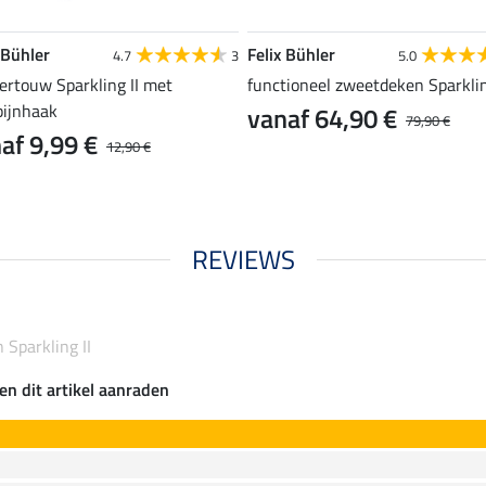
 Bühler
Felix Bühler
4.7
3
5.0
ertouw Sparkling II met
functioneel zweetdeken Sparklin
bijnhaak
vanaf 64,90 €
79,90 €
af 9,99 €
12,90 €
REVIEWS
n Sparkling II
en dit artikel aanraden