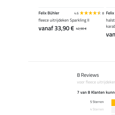
Felix Bühler
Felix
4.6
15
4.6
8
g II
fleece uitrijdeken Sparkling II
halst
kara
0 €
vanaf 33,90 €
54,90 €
42,90 €
van
8 Reviews
voor fleece uitrijdeke
7 van 8 Klanten kunn
5 Sterren
4 Sterren