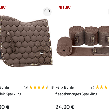
EUW
NIEUW
 Bühler
Felix Bühler
4.6
15
4.7
dek Sparkling II
fleecebandages Sparkling II
90 €
24,90 €