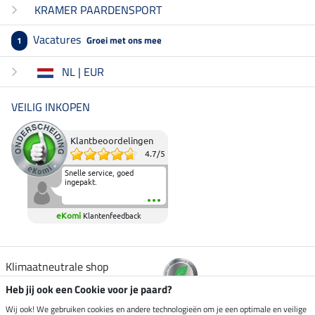
KRAMER PAARDENSPORT
Vacatures
Groei met ons mee
1
NL | EUR
VEILIG INKOPEN
Klantbeoordelingen
4.7
/
5
Snelle service, goed
ingepakt.
eKomi
Klantenfeedback
Klimaatneutrale shop
Heb jij ook een Cookie voor je paard?
Verzending per
Wij ook! We gebruiken cookies en andere technologieën om je een optimale en veilige