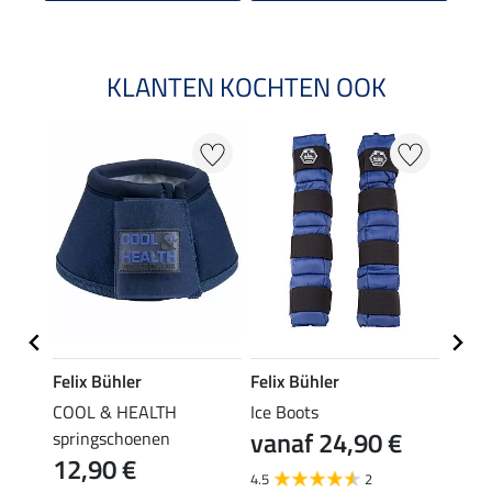
KLANTEN KOCHTEN OOK
Felix Bühler
Felix Bühler
Felix
COOL & HEALTH
Ice Boots
sprin
vanaf 24,90 €
springschoenen
Shee
12,90 €
19,
4.5
2