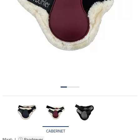
CABERNET
Maat: |
Raadgever