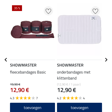
35 %
SHOWMASTER
SHOWMASTER
Feli
fleecebandages Basic
onderbandages met
spri
klittenband
lams
32
19,90 €
(12,90 € / 1 paar)
12,90 €
12,90 €
4.0
4.3
7
4.2
4
toevoegen
toevoegen