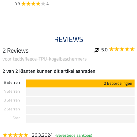
3.8
4
4.7
REVIEWS
2 Reviews
5.0
voor teddyfleece-TPU-kogelbeschermers
2 van 2 Klanten kunnen dit artikel aanraden
5 Sterren
2 Beoordelingen
4 Sterren
3 Sterren
2 Sterren
1 Ster
26.3.2024
(Bevestigde aankoop)