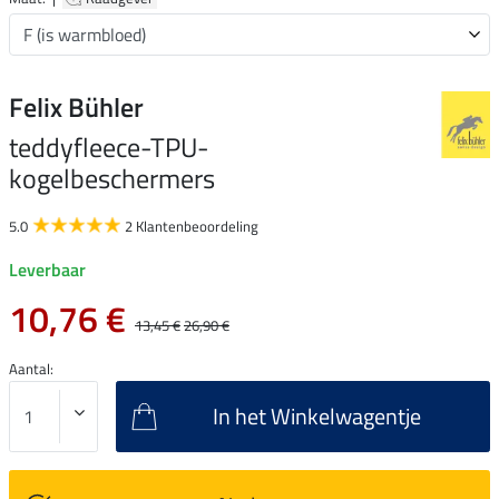
Felix Bühler
teddyfleece-TPU-
kogelbeschermers
5.0
2 Klantenbeoordeling
Leverbaar
10,76 €
13,45 €
26,90 €
Aantal:
In het Winkelwagentje