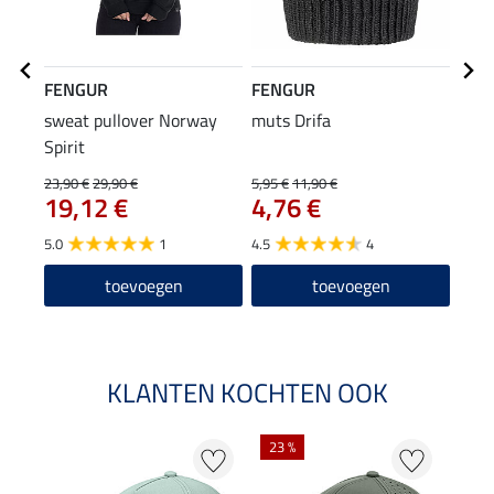
FENGUR
FENGUR
FEN
sweat pullover Norway
muts Drifa
rijm
Spirit
12
23,90 €
29,90 €
5,95 €
11,90 €
19,12 €
4,76 €
5.0
5.0
1
4.5
4
toevoegen
toevoegen
KLANTEN KOCHTEN OOK
23 %
50 %