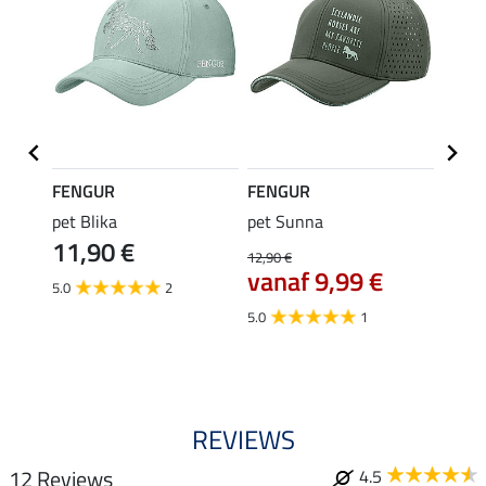
FENGUR
FENGUR
FENG
y
pet Blika
pet Sunna
fleec
11,90 €
Jördis
12,90 €
vanaf 9,99 €
4,49 €
5.0
2
3,5
5.0
1
5.0
REVIEWS
12 Reviews
4.5