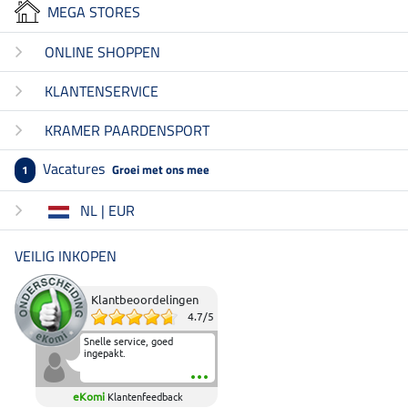
MEGA STORES
ONLINE SHOPPEN
KLANTENSERVICE
KRAMER PAARDENSPORT
Vacatures
Groei met ons mee
1
NL | EUR
VEILIG INKOPEN
Klantbeoordelingen
4.7
/
5
Snelle service, goed
ingepakt.
eKomi
Klantenfeedback