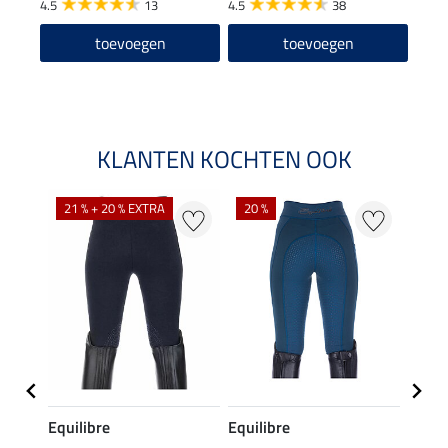
4.5
13
4.5
38
5.0
toevoegen
toevoegen
KLANTEN KOCHTEN OOK
21 % + 20 % EXTRA
20 %
20 %
Equilibre
Equilibre
Equil