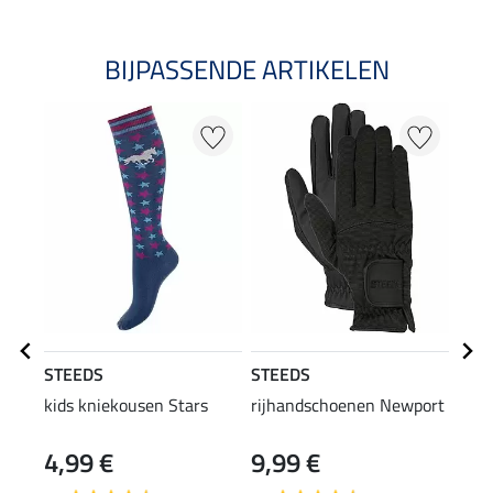
BIJPASSENDE ARTIKELEN
NI
STEEDS
STEEDS
Feli
kids kniekousen Stars
rijhandschoenen Newport
kids
4,99 €
9,99 €
11