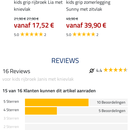
idney
kids grip rijbroek Lia met
kids grip zomerlegging
kids g
knievlak
Sunny met zitvlak
59,90 
van
21,90 €
27,90 €
49,90 €
vanaf 17,52 €
vanaf 39,90 €
5.0
2
5.0
2
REVIEWS
16 Reviews
4.4
voor kids rijbroek Janis met knievlak
15 van 16 Klanten kunnen dit artikel aanraden
5 Sterren
10 Beoordelingen
4 Sterren
5 Beoordelingen
3 Sterren
2 Sterren