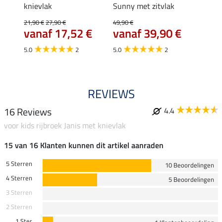
knievlak
Sunny met zitvlak
49,90 
39,
€
21,90 €
27,90 €
49,90 €
vanaf 17,52 €
vanaf 39,90 €
4.5
5.0
2
5.0
2
REVIEWS
16 Reviews
4.4
voor kids rijbroek Janis met knievlak
15 van 16 Klanten kunnen dit artikel aanraden
5 Sterren
10 Beoordelingen
4 Sterren
5 Beoordelingen
3 Sterren
2 Sterren
1 Ster