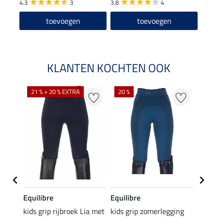
4.3
3
3.8
4
4.2
toevoegen
toevoegen
KLANTEN KOCHTEN OOK
21 % + 20 % EXTRA
20 %
20 %
Equilibre
Equilibre
Equil
aria
kids grip rijbroek Lia met
kids grip zomerlegging
kids g