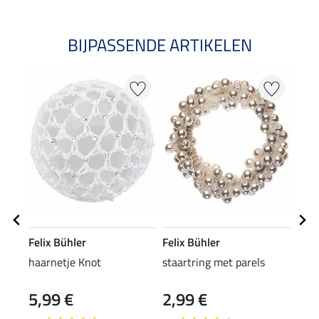
BIJPASSENDE ARTIKELEN
Felix Bühler
Felix Bühler
Feli
haarnetje Knot
staartring met parels
kids
5,99 €
2,99 €
49