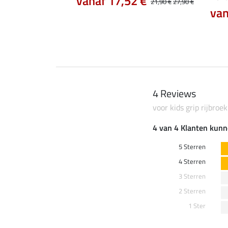
0 €
vanaf 17,52 €
59,90 €
21,90 €
27,90 €
van
4 Reviews
voor kids grip rijbroe
4 van 4 Klanten kunn
5 Sterren
4 Sterren
3 Sterren
2 Sterren
1 Ster