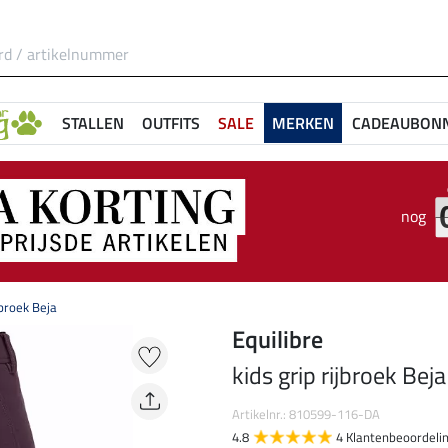
STALLEN
OUTFITS
SALE
MERKEN
CADEAUBON
nog
jbroek Beja
Equilibre
kids grip rijbroek Beja
Artikelnr.: 810599-116-DA
4.8
4 Klantenbeoordeli