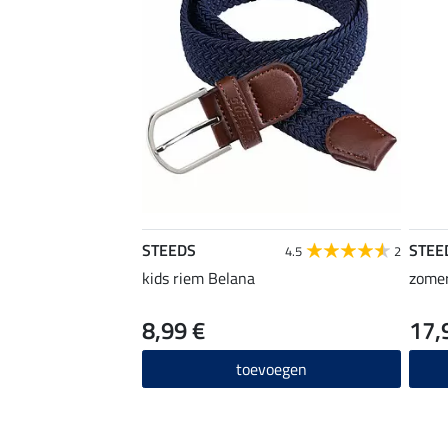
STEEDS
STEE
4.5
2
kids riem Belana
zomer
8,99 €
17,
toevoegen