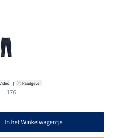
 Video
|
Raadgever
176
In het Winkelwagentje