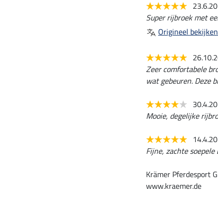
23.6.2
Super rijbroek met e
Origineel bekijken
26.10.
Zeer comfortabele broe
wat gebeuren. Deze br
30.4.2
Mooie, degelijke rijbr
14.4.2
Fijne, zachte soepele
Krämer Pferdesport G
www.kraemer.de