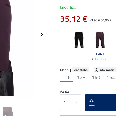
Leverbaar
35,12 €
43,90 €
54,90 €
DARK
AUBERGINE
Maat: |
Maattabel
|
Informatie
116
128
140
164
Aantal: