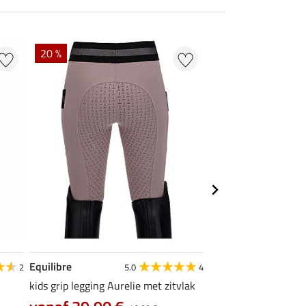
20 %
20 %
Equilibre
Equilibre
2
5.0
4
kids grip legging Aurelie met zitvlak
kids grip rijbroek Car