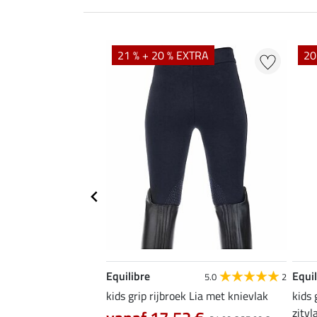
21 % + 20 % EXTRA
20
Equilibre
Equil
5.0
2
k Caria
kids grip rijbroek Lia met knievlak
kids
zitvl