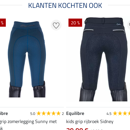
KLANTEN KOCHTEN OOK
 %
20 %
ibre
Equilibre
5.0
2
4.5
 grip zomerlegging Sunny met
kids grip rijbroek Sidney
ak