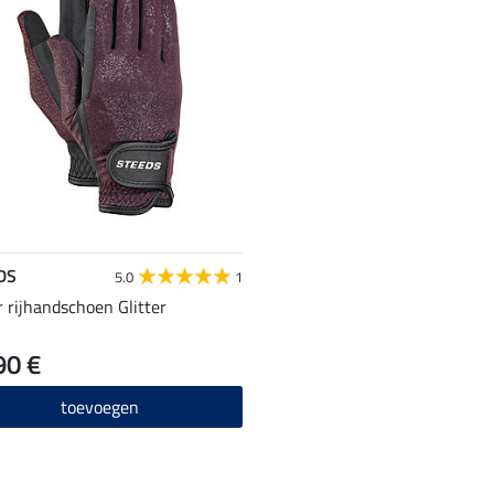
DS
5.0
1
 rijhandschoen Glitter
90 €
toevoegen