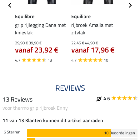
Equilibre
Equilibre
Equil
grip rijlegging Dana met
rijbroek Amalia met
grip r
knievlak
zitvlak
met z
29,90 €
39,90 €
22,45 €
44,90 €
49,90 
vanaf 23,92 €
vanaf 17,96 €
van
4.7
18
4.7
10
4.8
REVIEWS
13 Reviews
4.6
voor thermo grip rijbroek Enny
11 van 13 Klanten kunnen dit artikel aanraden
5 Sterren
10 Beoordelingen