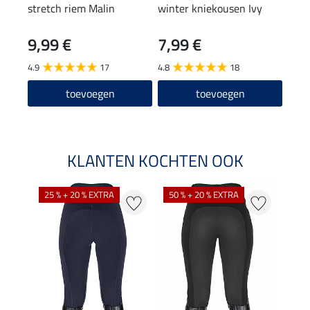
stretch riem Malin
winter kniekousen Ivy
knie
9,99 €
7,99 €
6,9
4.9
17
4.8
18
4.7
toevoegen
toevoegen
KLANTEN KOCHTEN OOK
25 % + 20 % EXTRA
50 % + 20 % EXTRA
20 %