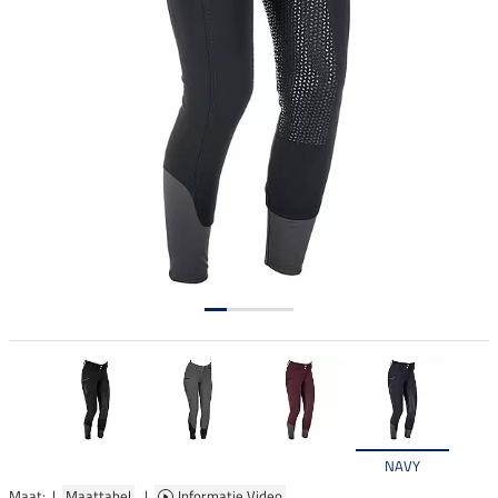
NAVY
Maat: |
Maattabel
|
Informatie Video