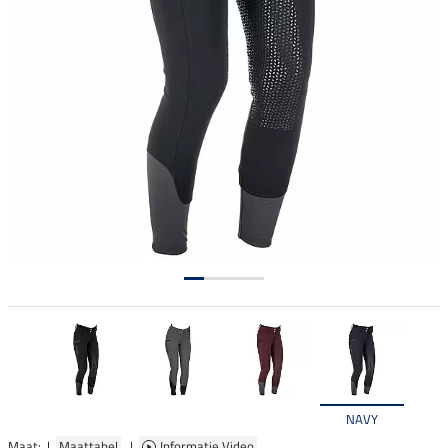
NAVY
Maat: |
Maattabel
|
Informatie Video