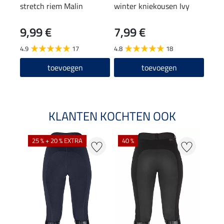
stretch riem Malin
winter kniekousen Ivy
knie
9,99 €
7,99 €
6,9
4.9
17
4.8
18
4.7
toevoegen
toevoegen
KLANTEN KOCHTEN OOK
25 % + 20 % EXTRA
40 %
20 %