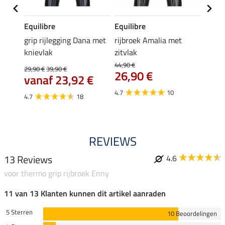
Equilibre
Equilibre
Equil
k
grip rijlegging Dana met
rijbroek Amalia met
grip r
knievlak
zitvlak
met z
44,90 €
29,90 €
39,90 €
49,90 
26,90 €
€
vanaf 23,92 €
van
4.7
10
4.7
18
4.8
REVIEWS
13 Reviews
4.6
voor thermo grip rijbroek Enny
11 van 13 Klanten kunnen dit artikel aanraden
5 Sterren
10 Beoordelingen