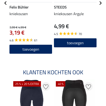
Felix Bühler
STEEDS
Feli
kniekousen
kniekousen Argyle
perf
colt
4,99 €
19
3,99 €
4,99 €
3,19 €
4.5
70
4.7
4.6
61
toevoegen
toevoegen
KLANTEN KOCHTEN OOK
25 % + 20 % EXTRA
40 %
20 %