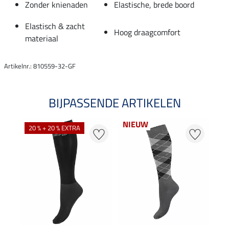
Zonder knienaden
Elastische, brede boord
Elastisch & zacht
Hoog draagcomfort
materiaal
Artikelnr.: 810559-32-GF
BIJPASSENDE ARTIKELEN
NIEUW
NI
20 % + 20 % EXTRA