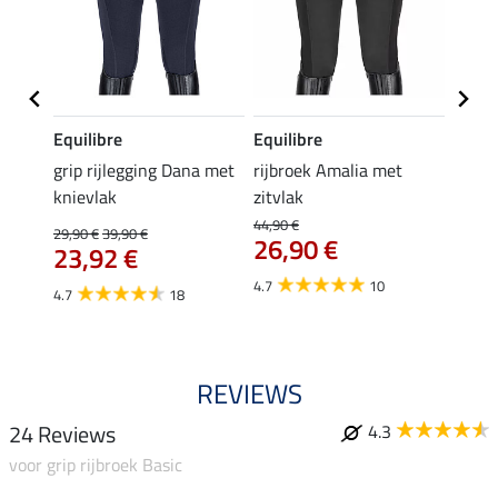
Equilibre
Equilibre
Equil
roek
grip rijlegging Dana met
rijbroek Amalia met
grip r
knievlak
zitvlak
met z
44,90 €
29,90 €
39,90 €
49,90 
26,90 €
€
23,92 €
van
4.7
10
4.7
18
4.8
REVIEWS
24 Reviews
4.3
voor grip rijbroek Basic