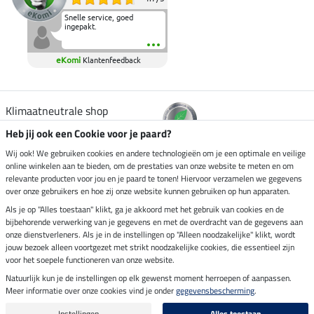
Snelle service, goed
ingepakt.
eKomi
Klantenfeedback
Klimaatneutrale shop
Heb jij ook een Cookie voor je paard?
Verzending per
Wij ook! We gebruiken cookies en andere technologieën om je een optimale en veilige
online winkelen aan te bieden, om de prestaties van onze website te meten en om
relevante producten voor jou en je paard te tonen! Hiervoor verzamelen we gegevens
over onze gebruikers en hoe zij onze website kunnen gebruiken op hun apparaten.
Veilig betalen met
Als je op "Alles toestaan" klikt, ga je akkoord met het gebruik van cookies en de
bijbehorende verwerking van je gegevens en met de overdracht van de gegevens aan
onze dienstverleners. Als je in de instellingen op "Alleen noodzakelijke" klikt, wordt
jouw bezoek alleen voortgezet met strikt noodzakelijke cookies, die essentieel zijn
voor het soepele functioneren van onze website.
Impressum
Natuurlijk kun je de instellingen op elk gewenst moment herroepen of aanpassen.
Meer informatie over onze cookies vind je onder
gegevensbescherming
.
Laatste update op 10.08.2026 om 06:55 uur
Alle prijzen in euro's, incl. BTW, excl. verzendkosten.
Instellingen
Alles toestaan