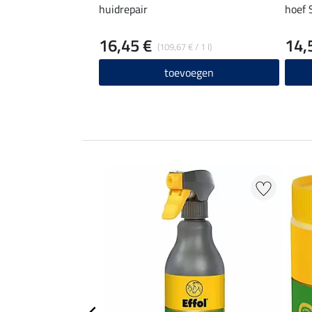
huidrepair
hoef 
16,45 €
14,
(109,67 € / 1 l)
toevoegen