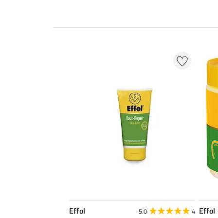
Effol
Effol
5.0
4