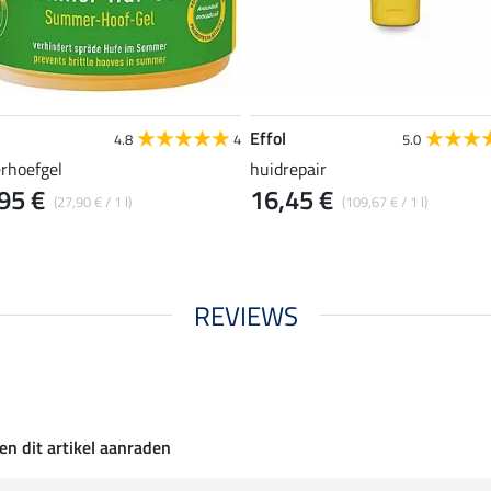
Effol
4.8
4
5.0
rhoefgel
huidrepair
95 €
16,45 €
(27,90 € / 1 l)
(109,67 € / 1 l)
REVIEWS
en dit artikel aanraden