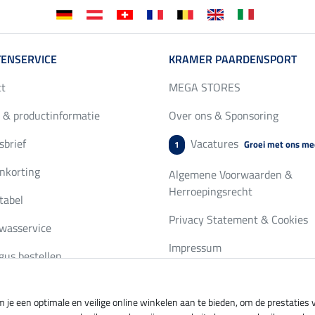
ENSERVICE
KRAMER PAARDENSPORT
ct
MEGA STORES
 & productinformatie
Over ons & Sponsoring
brief
Vacatures
Groei met ons me
1
nkorting
Algemene Voorwaarden &
Herroepingsrecht
tabel
Privacy Statement & Cookies
wasservice
Impressum
gus bestellen
 je een optimale en veilige online winkelen aan te bieden, om de prestatie
ing per
Veilig betalen met