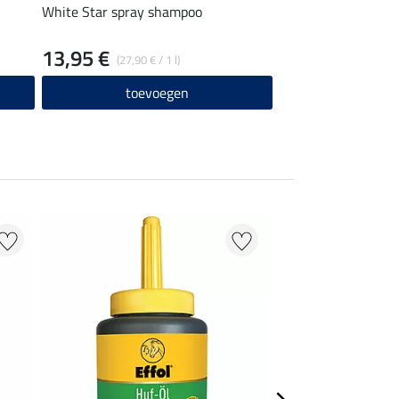
White Star spray shampoo
13,95 €
(27,90 € / 1 l)
toevoegen