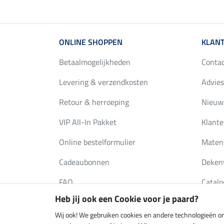
ONLINE SHOPPEN
KLANT
Betaalmogelijkheden
Conta
Levering & verzendkosten
Advies
Retour & herroeping
Nieuws
VIP All-In Pakket
Klante
Online bestelformulier
Maten
Cadeaubonnen
Deken
FAQ
Catalo
Heb jij ook een Cookie voor je paard?
Wij ook! We gebruiken cookies en andere technologieën om
Klimaatneutrale shop
Verzend