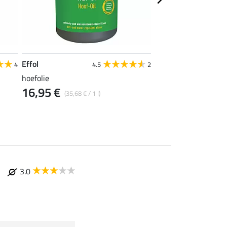
Effol
Effol
4
4.5
2
hoefolie
hoef Soft
16,95 €
14,50 €
(35,68 € / 1 l)
(29,00 € / 1
3.0