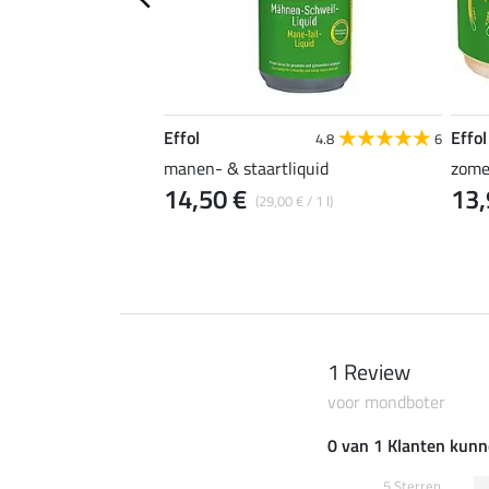
Effol
Effol
4.8
6
manen- & staartliquid
zome
14,50 €
13,
 € / 1 l)
(29,00 € / 1 l)
1 Review
voor mondboter
0 van 1 Klanten kunn
5 Sterren