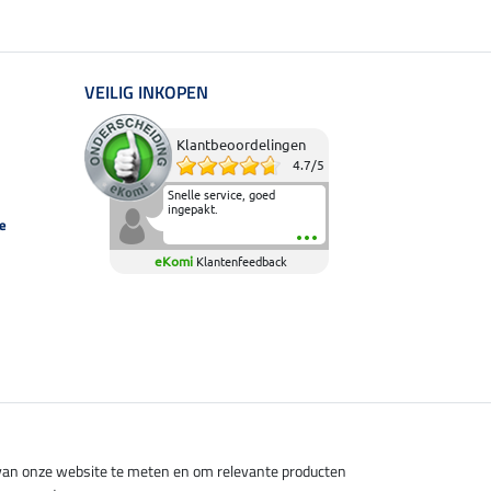
VEILIG INKOPEN
Klantbeoordelingen
4.7
/
5
Snelle service, goed
ingepakt.
e
eKomi
Klantenfeedback
s van onze website te meten en om relevante producten