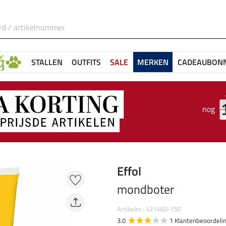
STALLEN
OUTFITS
SALE
MERKEN
CADEAUBON
nog
Effol
mondboter
Artikelnr.: 431460-150
3.0
1 Klantenbeoordeli