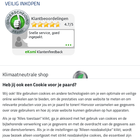
VEILIG INKOPEN
Klantbeoordelingen
4.7
/
5
Snelle service, goed
ingepakt.
eKomi
Klantenfeedback
Klimaatneutrale shop
Heb jij ook een Cookie voor je paard?
Verzending per
Wij ook! We gebruiken cookies en andere technologieën om je een optimale en veilige
online winkelen aan te bieden, om de prestaties van onze website te meten en om
relevante producten voor jou en je paard te tonen! Hiervoor verzamelen we gegevens
over onze gebruikers en hoe zij onze website kunnen gebruiken op hun apparaten.
Veilig betalen met
Als je op "Alles toestaan" klikt, ga je akkoord met het gebruik van cookies en de
bijbehorende verwerking van je gegevens en met de overdracht van de gegevens aan
onze dienstverleners. Als je in de instellingen op "Alleen noodzakelijke" klikt, wordt
jouw bezoek alleen voortgezet met strikt noodzakelijke cookies, die essentieel zijn