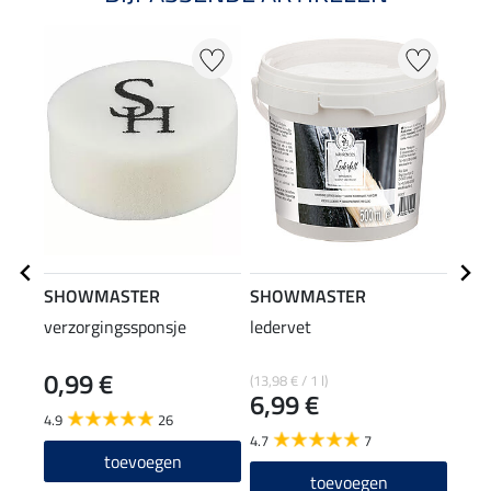
SHOWMASTER
SHOWMASTER
CLA
verzorgingssponsje
ledervet
kort
0,99 €
29
(13,98 € / 1 l)
6,99 €
4.9
26
3.7
4.7
7
toevoegen
toevoegen