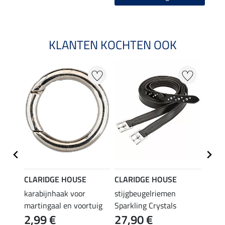
KLANTEN KOCHTEN OOK
CLARIDGE HOUSE
CLARIDGE HOUSE
CLAR
karabijnhaak voor
stijgbeugelriemen
zadel
8,9
martingaal en voortuig
Sparkling Crystals
2,99 €
27,90 €
4.5