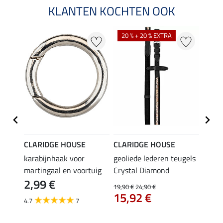
KLANTEN KOCHTEN OOK
20 % + 20 % EXTRA
CLARIDGE HOUSE
CLARIDGE HOUSE
CLAR
rtuig
karabijnhaak voor
geoliede lederen teugels
Anti-
martingaal en voortuig
Crystal Diamond
Soft-
2,99 €
37,
19,90 €
24,90 €
15,92 €
4.7
7
5.0