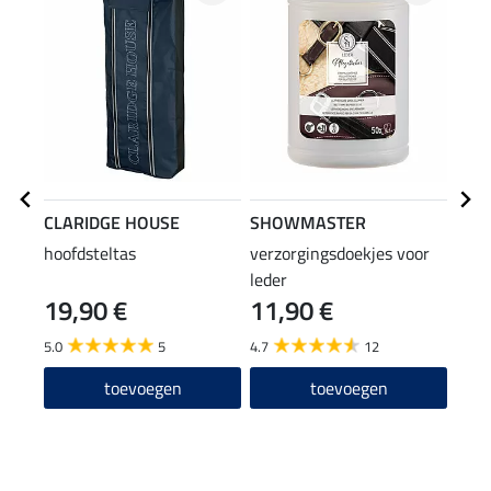
CLARIDGE HOUSE
SHOWMASTER
SHO
hoofdsteltas
verzorgingsdoekjes voor
snel
leder
zade
19,90 €
11,90 €
(19,98
9,9
5.0
5
4.7
12
5.0
toevoegen
toevoegen