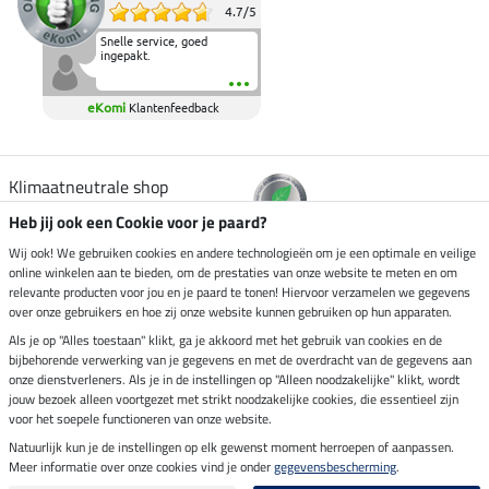
4.7
/
5
Snelle service, goed
ingepakt.
eKomi
Klantenfeedback
Klimaatneutrale shop
Heb jij ook een Cookie voor je paard?
Verzending per
Wij ook! We gebruiken cookies en andere technologieën om je een optimale en veilige
online winkelen aan te bieden, om de prestaties van onze website te meten en om
relevante producten voor jou en je paard te tonen! Hiervoor verzamelen we gegevens
over onze gebruikers en hoe zij onze website kunnen gebruiken op hun apparaten.
Veilig betalen met
Als je op "Alles toestaan" klikt, ga je akkoord met het gebruik van cookies en de
bijbehorende verwerking van je gegevens en met de overdracht van de gegevens aan
onze dienstverleners. Als je in de instellingen op "Alleen noodzakelijke" klikt, wordt
jouw bezoek alleen voortgezet met strikt noodzakelijke cookies, die essentieel zijn
voor het soepele functioneren van onze website.
Impressum
Natuurlijk kun je de instellingen op elk gewenst moment herroepen of aanpassen.
Meer informatie over onze cookies vind je onder
gegevensbescherming
.
Laatste update op 08.08.2026 om 14:33 uur