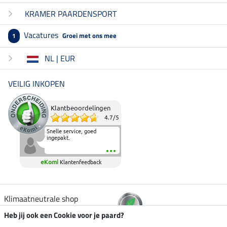
KRAMER PAARDENSPORT
Vacatures
Groei met ons mee
1
NL | EUR
VEILIG INKOPEN
Klantbeoordelingen
4.7
/
5
Snelle service, goed
ingepakt.
eKomi
Klantenfeedback
Klimaatneutrale shop
Heb jij ook een Cookie voor je paard?