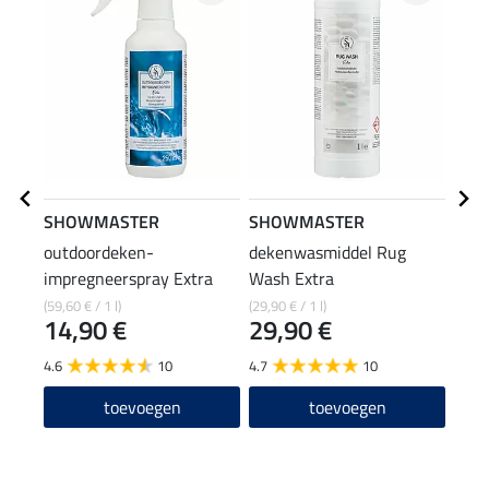
SHOWMASTER
SHOWMASTER
suga
outdoordeken-
dekenwasmiddel Rug
Suga
impregneerspray Extra
Wash Extra
hals
16
(59,60 € / 1 l)
(29,90 € / 1 l)
14,90 €
29,90 €
4.6
10
4.7
10
toevoegen
toevoegen