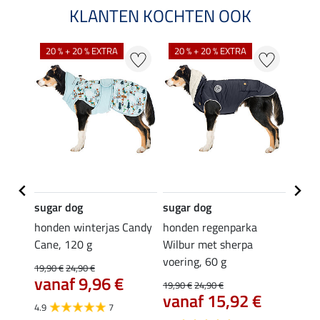
KLANTEN KOCHTEN OOK
NI
20 % + 20 % EXTRA
20 % + 20 % EXTRA
sugar dog
sugar dog
sugar
s Cruz
honden winterjas Candy
honden regenparka
Tecke
igje,
Cane, 120 g
Wilbur met sherpa
Henry
van
voering, 60 g
19,90 €
24,90 €
€
vanaf 9,96 €
19,90 €
24,90 €
vanaf 15,92 €
4.9
7