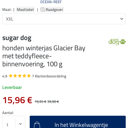
OCEAN-REEF
Maat: |
Maattabel
|
Raadgever
sugar dog
honden winterjas Glacier Bay
met teddyfleece-
binnenvoering, 100 g
4.9
7 Klantenbeoordeling
Leverbaar
15,96 €
19,95 €
39,90 €
Aantal:
In het Winkelwagentje