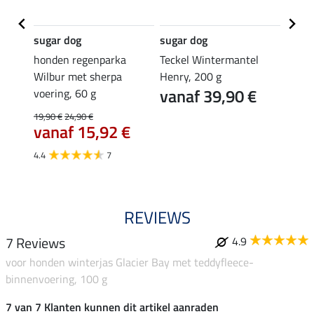
sugar dog
sugar dog
sugar
unt
honden regenparka
Teckel Wintermantel
winte
en,
Wilbur met sherpa
Henry, 200 g
Wonde
vanaf 39,90 €
van
voering, 60 g
€
19,90 €
24,90 €
4.2
vanaf 15,92 €
4.4
7
REVIEWS
7 Reviews
4.9
voor honden winterjas Glacier Bay met teddyfleece-
binnenvoering, 100 g
7 van 7 Klanten kunnen dit artikel aanraden