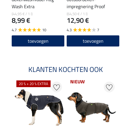
Wash Extra
impregnering Proof
Conditioner Extra
(44,95 € / 1 l)
(64,50 € / 1 l)
8,99 €
12,90 €
4.7
10
4.3
7
toevoegen
toevoegen
KLANTEN KOCHTEN OOK
NIEUW
20 % + 20 % EXTRA