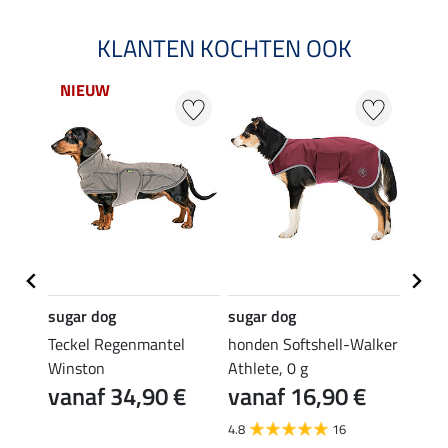
KLANTEN KOCHTEN OOK
NIEUW
32 %
sugar dog
sugar dog
sugar
amic
Teckel Regenmantel
honden Softshell-Walker
refle
Winston
Athlete, 0 g
18,90 
€
vanaf 34,90 €
vanaf 16,90 €
van
4.8
16
4.5