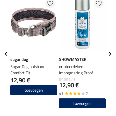
sugar dog
SHOWMASTER
SHO
Sugar Dog halsband
outdoordeken-
outd
Comfort Fit
impregnering Proof
impr
12,90 €
Conditioner Extra
(64,50 € / 1 l)
(59,60
12,90 €
14
toevoegen
4.3
7
4.6
toevoegen