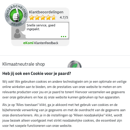
Klantbeoordelingen
4.7
/
5
Snelle service, goed
ingepakt.
eKomi
Klantenfeedback
Klimaatneutrale shop
Heb jij ook een Cookie voor je paard?
Verzending per
Wij ook! We gebruiken cookies en andere technologieën om je een optimale en veilige
online winkelen aan te bieden, om de prestaties van onze website te meten en om
relevante producten voor jou en je paard te tonen! Hiervoor verzamelen we gegevens
over onze gebruikers en hoe zij onze website kunnen gebruiken op hun apparaten.
Veilig betalen met
Als je op "Alles toestaan" klikt, ga je akkoord met het gebruik van cookies en de
bijbehorende verwerking van je gegevens en met de overdracht van de gegevens aan
onze dienstverleners. Als je in de instellingen op "Alleen noodzakelijke" klikt, wordt
jouw bezoek alleen voortgezet met strikt noodzakelijke cookies, die essentieel zijn
Impressum
voor het soepele functioneren van onze website.