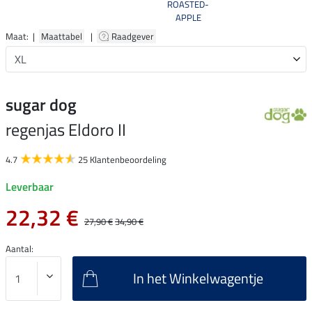
ROASTED-
APPLE
Maat: |
Maattabel
|
Raadgever
sugar dog
regenjas Eldoro II
4.7
25 Klantenbeoordeling
Leverbaar
22,32 €
27,90 €
34,90 €
Aantal:
In het Winkelwagentje