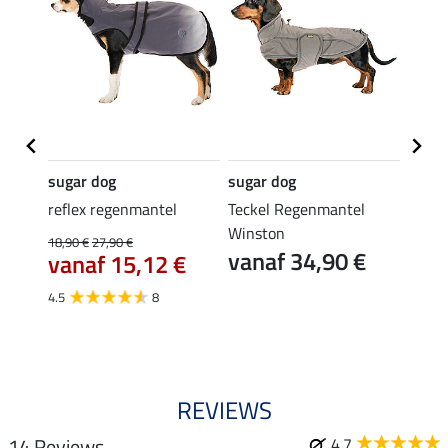
sugar dog
sugar dog
sugar
el
reflex regenmantel
Teckel Regenmantel
honde
g
Winston
Athlet
18,90 €
27,90 €
vanaf 34,90 €
van
vanaf 15,12 €
€
4.8
4.5
8
REVIEWS
14 Reviews
4.7