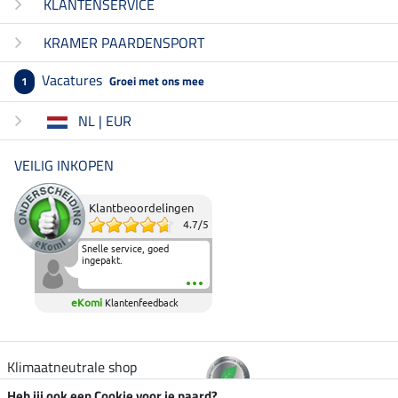
KLANTENSERVICE
KRAMER PAARDENSPORT
Vacatures
Groei met ons mee
1
NL | EUR
VEILIG INKOPEN
Klantbeoordelingen
4.7
/
5
Snelle service, goed
ingepakt.
eKomi
Klantenfeedback
Klimaatneutrale shop
Heb jij ook een Cookie voor je paard?