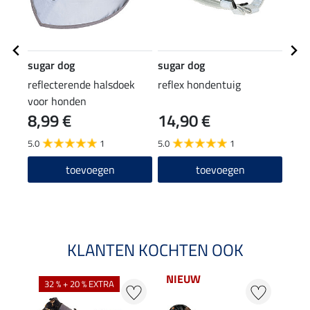
sugar dog
sugar dog
SHO
reflecterende halsdoek
reflex hondentuig
deke
voor honden
Wash
8,99 €
14,90 €
(44,95
8,9
5.0
1
5.0
1
4.7
toevoegen
toevoegen
KLANTEN KOCHTEN OOK
NIEUW
32 % + 20 % EXTRA