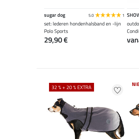
sugar dog
SHO
5.0
1
set: lederen hondenhalsband en -lijn
outdo
Polo Sports
Condi
29,90 €
van
NI
EXTRA
32 % + 20 % EXTRA