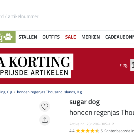
STALLEN
OUTFITS
SALE
MERKEN
CADEAUBON
nog
ing, 0 g
honden regenjas Thousand Islands, 0 g
sugar dog
honden regenjas Thou
Artikelnr.: 231206-3XS-HP
4.4
5 Klantenbeoordeli