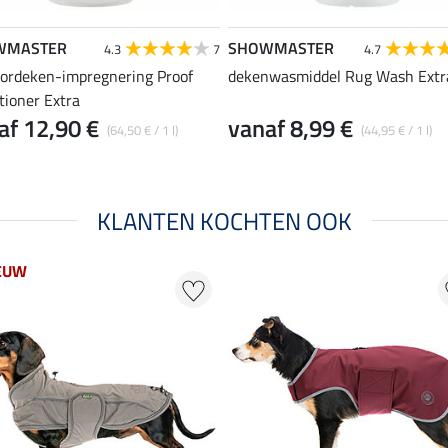
WMASTER
SHOWMASTER
4.3
7
4.7
ordeken-impregnering Proof
dekenwasmiddel Rug Wash Extr
tioner Extra
af 12,90 €
vanaf 8,99 €
(64,50 € / 1 l)
(44,95 € / 1 l)
KLANTEN KOCHTEN OOK
EUW