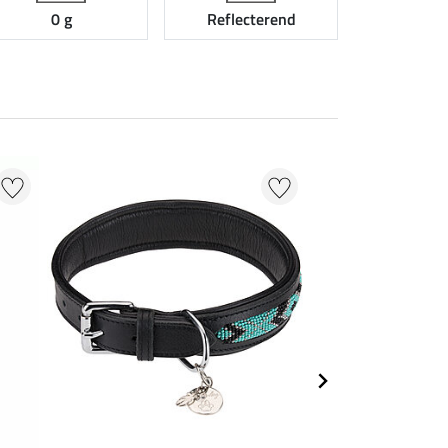
0 g
Reflecterend
20 % + 20 % EXT