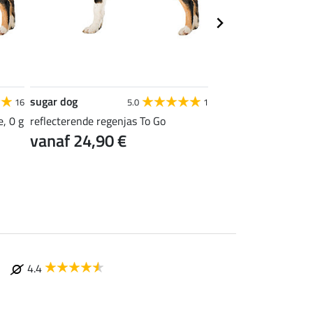
sugar dog
sugar dog
16
5.0
1
, 0 g
reflecterende regenjas To Go
honden regenmantel
vanaf 24,90 €
Lakes, 0 g
vanaf 19,12 €
4.4