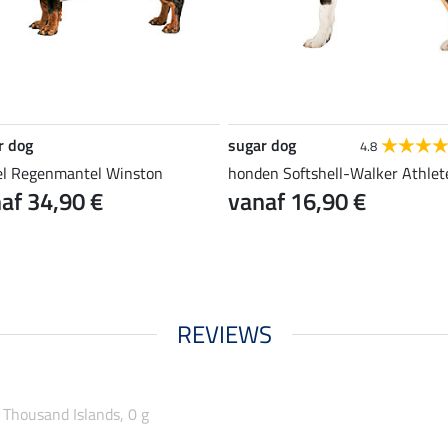
r dog
sugar dog
4.8
el Regenmantel Winston
honden Softshell-Walker Athlete
af 34,90 €
vanaf 16,90 €
REVIEWS
 Thousand Islands, 0 g