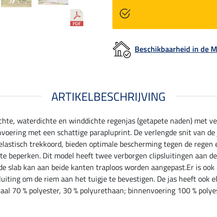
Beschikbaarheid in de
ARTIKELBESCHRIJVING
chte, waterdichte en winddichte regenjas (getapete naden) met veel
oering met een schattige parapluprint. De verlengde snit van de j
elastisch trekkoord, bieden optimale bescherming tegen de regen 
te beperken. Dit model heeft twee verborgen clipsluitingen aan d
e slab kan aan beide kanten traploos worden aangepast.Er is ook
uiting om de riem aan het tuigje te bevestigen. De jas heeft ook 
al 70 % polyester, 30 % polyurethaan; binnenvoering 100 % polyes