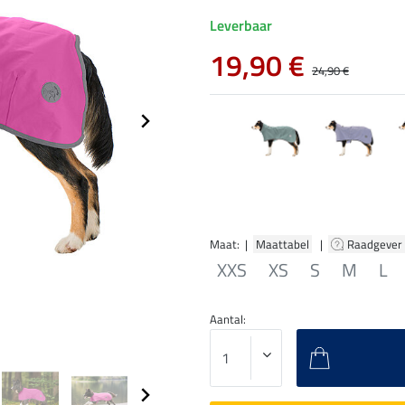
Leverbaar
19,90 €
24,90 €
Maat: |
Maattabel
|
Raadgever
XXS
XS
S
M
L
Aantal: