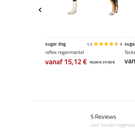
sugar dog
suga
3.2
4
4.5
8
ntel Waterton
reflex regenmantel
Teck
van
vanaf 15,12 €
18,90 €
27,90 €
2 €
23,90 €
29,90 €
5 Reviews
voor honden regenjas