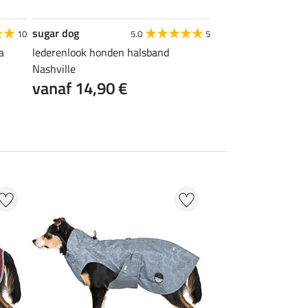
sugar dog
sugar dog
10
5.0
5
a
lederenlook honden halsband
honden winterjas C
Nashville
vanaf 14,90 €
vanaf 9,96 €
20 % + 20 % EXTR