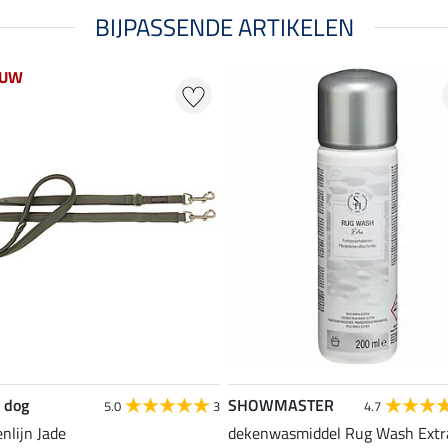
BIJPASSENDE ARTIKELEN
EUW
 dog
SHOWMASTER
5.0
3
4.7
nlijn Jade
dekenwasmiddel Rug Wash Extr