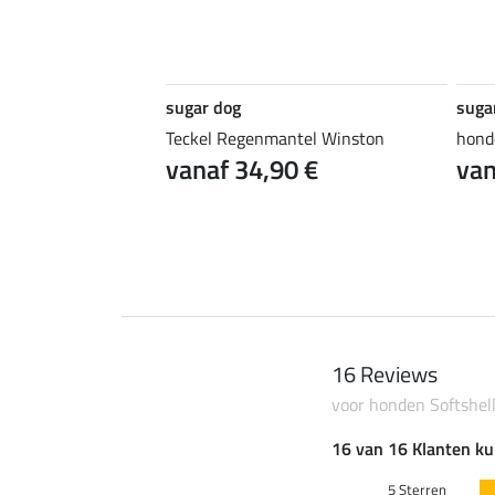
sugar dog
suga
3.2
4
ntel Waterton
Teckel Regenmantel Winston
hond
vanaf 34,90 €
van
2 €
23,90 €
29,90 €
16 Reviews
voor honden Softshell
16 van 16 Klanten ku
5 Sterren