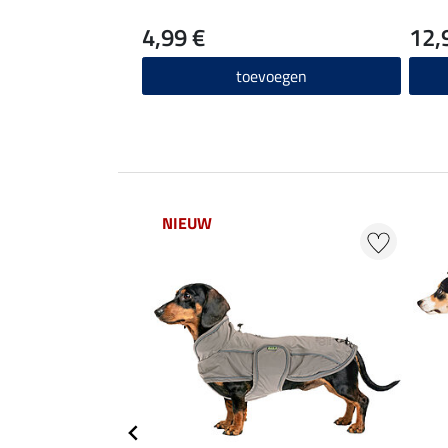
4,99 €
12,
toevoegen
NIEUW
EXTRA