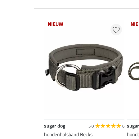
NIEUW
NI
sugar dog
sugar
5.0
6
hondenhalsband Becks
honde