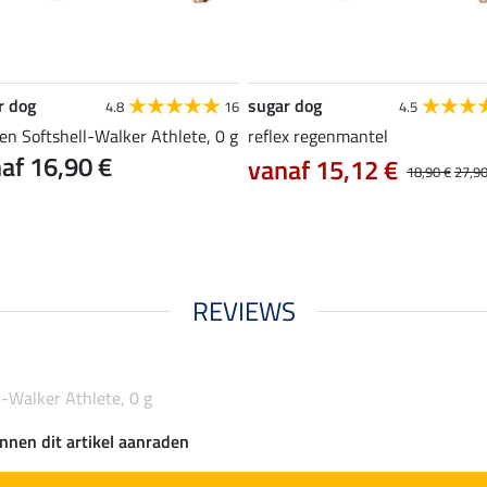
r dog
sugar dog
4.8
16
4.5
en Softshell-Walker Athlete, 0 g
reflex regenmantel
af 16,90 €
vanaf 15,12 €
18,90 €
27,90
REVIEWS
-Walker Athlete, 0 g
nnen dit artikel aanraden