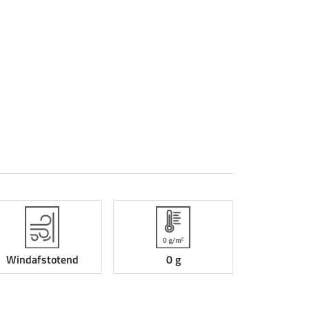
Windafstotend
0 g