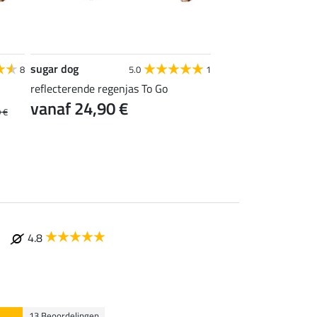
sugar dog
sugar dog
8
5.0
1
reflecterende regenjas To Go
honden regenmantel
vanaf 24,90 €
Lakes, 0 g
 €
vanaf 19,12 €
4.8
13 Beoordelingen