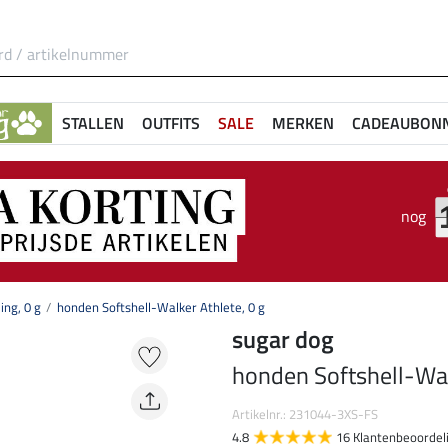
STALLEN
OUTFITS
SALE
MERKEN
CADEAUBON
nog
ing, 0 g
honden Softshell-Walker Athlete, 0 g
sugar dog
honden Softshell-Wal
Artikelnr.: 231044-3XS-FS
4.8
16 Klantenbeoordel