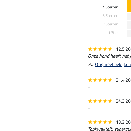
4 Sterren
3 Sterren
2 Sterren
1 Ster
12.5.2
Onze hond heeft het j
Origineel bekijken
21.4.2
-
24.3.2
-
13.3.2
Topkwaliteit, supergun