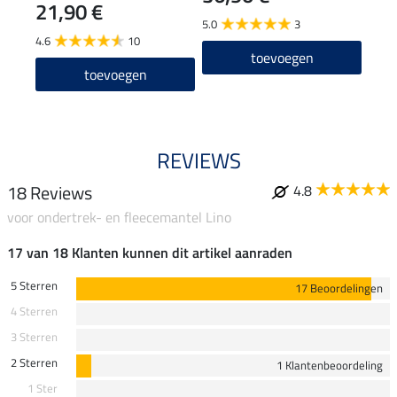
21,90 €
5.0
3
5.0
4.6
10
toevoegen
toevoegen
REVIEWS
18 Reviews
4.8
voor ondertrek- en fleecemantel Lino
17 van 18 Klanten kunnen dit artikel aanraden
5 Sterren
17 Beoordelingen
4 Sterren
3 Sterren
2 Sterren
1 Klantenbeoordeling
1 Ster