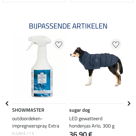
BIJPASSENDE ARTIKELEN
NI
SHOWMASTER
sugar dog
suga
outdoordeken-
LED gewatteerd
hond
impregneerspray Extra
hondenjas Arlo, 300 g
36,90 €
12
(43,80 € / 1 l)