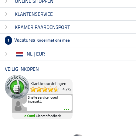
ONLINE SHOPPEN
KLANTENSERVICE
KRAMER PAARDENSPORT
Vacatures
Groei met ons mee
1
NL | EUR
VEILIG INKOPEN
Klantbeoordelingen
4.7
/
5
Snelle service, goed
ingepakt.
eKomi
Klantenfeedback