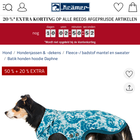
nog
1
1
1
0
0
0
0
0
0
2
2
2
5
5
5
0
0
0
5
5
5
2
2
2
1
0
0
2
5
0
5
2
Hond
Hondenjassen & -dekens
Fleece-/ badstof mantel en sweater
Batik honden hoodie Daphne
50 % + 20 % EXTRA