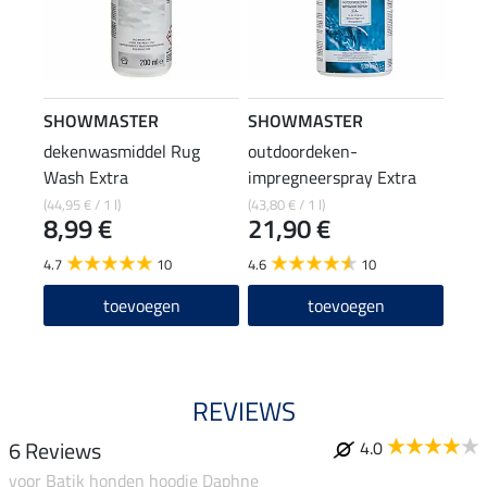
SHOWMASTER
SHOWMASTER
dekenwasmiddel Rug
outdoordeken-
Wash Extra
impregneerspray Extra
(44,95 € / 1 l)
(43,80 € / 1 l)
8,99 €
21,90 €
4.7
10
4.6
10
toevoegen
toevoegen
REVIEWS
6 Reviews
4.0
voor Batik honden hoodie Daphne