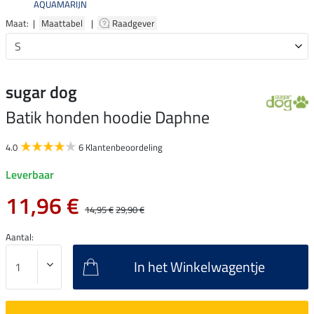
AQUAMARIJN
Maat: |
Maattabel
|
Raadgever
sugar dog
Batik honden hoodie Daphne
4.0
6 Klantenbeoordeling
Leverbaar
11,96 €
14,95 €
29,90 €
Aantal:
In het Winkelwagentje