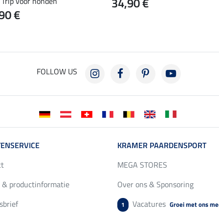
34,90 €
 Trip voor honden
90 €
FOLLOW US
ENSERVICE
KRAMER PAARDENSPORT
ct
MEGA STORES
 & productinformatie
Over ons & Sponsoring
brief
Vacatures
Groei met ons me
1