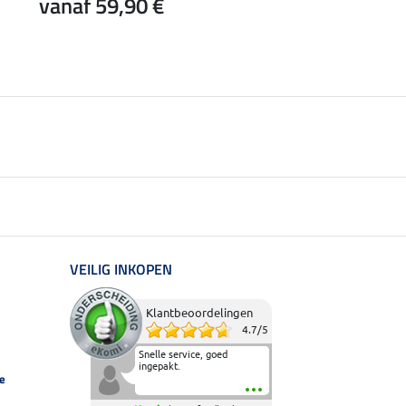
vanaf 59,90 €
honden
vanaf 26,90 €
VEILIG INKOPEN
Klantbeoordelingen
4.7
/
5
Snelle service, goed
ingepakt.
e