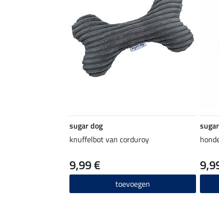
sugar dog
sugar
knuffelbot van corduroy
honde
9,99 €
9,9
toevoegen