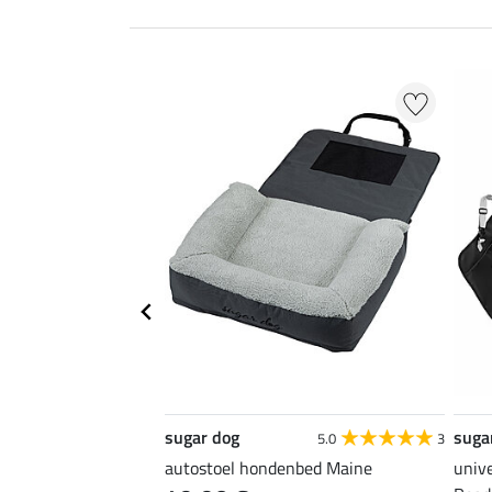
sugar dog
suga
5.0
1
5.0
3
 Ceramic Rehab voor
autostoel hondenbed Maine
univ