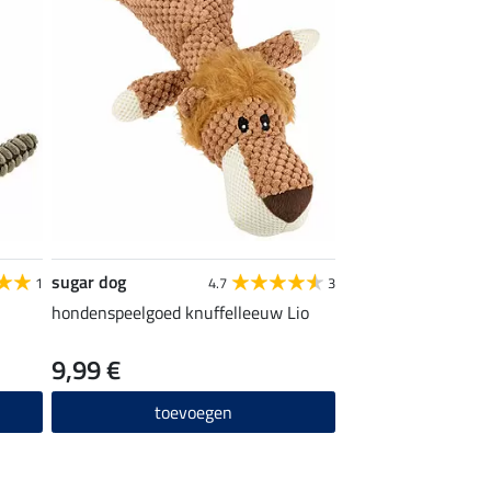
sugar dog
1
4.7
3
hondenspeelgoed knuffelleeuw Lio
9,99 €
toevoegen