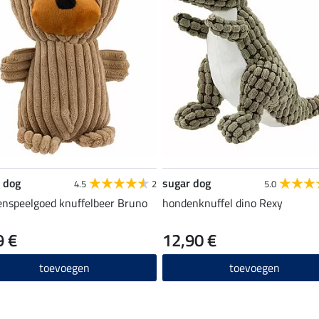
 dog
sugar dog
4.5
2
5.0
nspeelgoed knuffelbeer Bruno
hondenknuffel dino Rexy
9 €
12,90 €
toevoegen
toevoegen