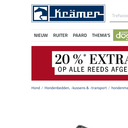
NIEUW
RUITER
PAARD
THEMA'S
Hond
Hondenbedden, -kussens & -transport
hondenma