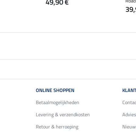
49,90 €
Road
0 €
39,
ONLINE SHOPPEN
KLANT
Betaalmogelijkheden
Conta
Levering & verzendkosten
Advies
Retour & herroeping
Nieuws