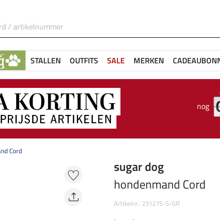
STALLEN
OUTFITS
SALE
MERKEN
CADEAUBON
nog
nd Cord
sugar dog
hondenmand Cord
Artikelnr.: 231275-S-GR