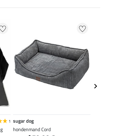
sugar dog
Felix Bühler
1
ng
hondenmand Cord
thermo ligdeken Cer