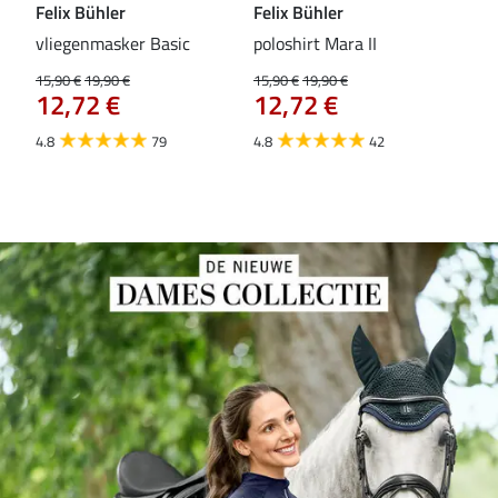
Felix Bühler
Felix Bühler
Fel
vliegenmasker Basic
poloshirt Mara II
Pul
vli
15,90 €
19,90 €
15,90 €
19,90 €
12,72 €
12,72 €
15,9
12
4.8
79
4.8
42
4.6