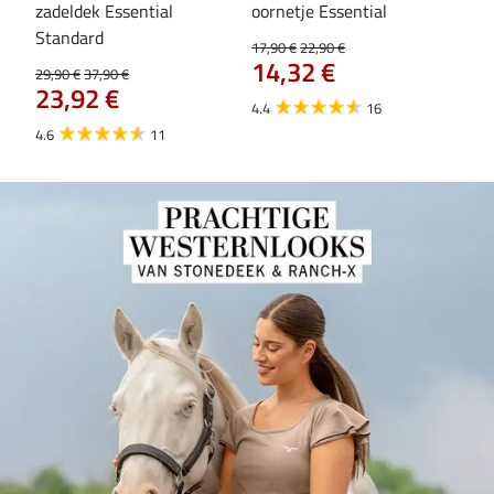
zadeldek Essential
oornetje Essential
fle
Standard
17,90 €
22,90 €
19,9
14,32 €
15
29,90 €
37,90 €
23,92 €
4.4
16
4.6
4.6
11