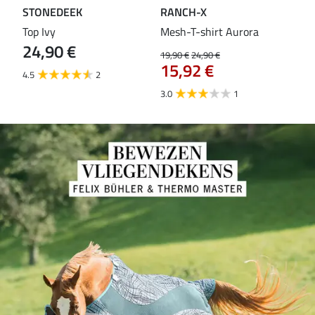
STONEDEEK
RANCH-X
ST
Top Ivy
Mesh-T-shirt Aurora
T-s
24,90 €
19,90 €
24,90 €
14,9
15,92 €
11
4.5
2
3.0
1
5.0