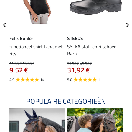
Felix Bühler
STEEDS
SH
functioneel shirt Lana met
SYLKA stal- en rijschoen
zad
rits
Barn
29,9
23
11,90 €
19,90 €
39,90 €
49,90 €
9,52 €
31,92 €
4.8
4.9
14
5.0
1
POPULAIRE CATEGORIEËN