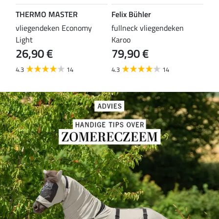
THERMO MASTER
Felix Bühler
TH
vliegendeken Economy
fullneck vliegendeken
vli
Light
Karoo
Wal
26,90 €
79,90 €
29
4.3
14
4.3
14
4.6