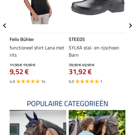
Felix Bühler
STEEDS
SH
functioneel shirt Lana met
SYLKA stal- en rijschoen
zad
rits
Barn
29,9
23
11,90 €
19,90 €
39,90 €
49,90 €
9,52 €
31,92 €
4.8
4.9
14
5.0
1
POPULAIRE CATEGORIEËN