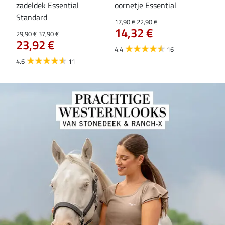
zadeldek Essential
oornetje Essential
fle
Standard
17,90 €
22,90 €
19,9
14,32 €
15
29,90 €
37,90 €
23,92 €
4.4
16
4.6
4.6
11