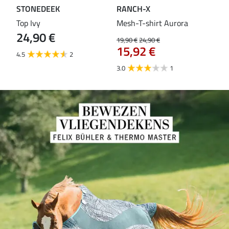
STONEDEEK
RANCH-X
ST
Top Ivy
Mesh-T-shirt Aurora
T-s
24,90 €
19,90 €
24,90 €
14,9
15,92 €
11
4.5
2
3.0
1
5.0