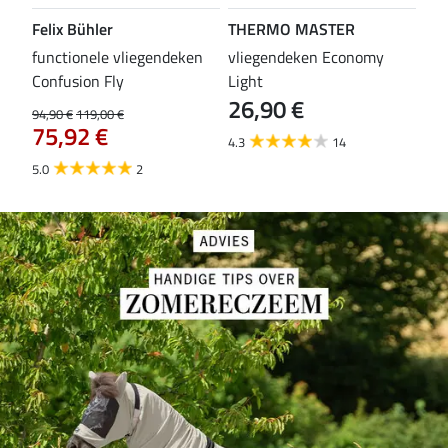
Felix Bühler
THERMO MASTER
Fel
functionele vliegendeken
vliegendeken Economy
ful
Confusion Fly
Light
Kar
26,90 €
79
94,90 €
119,00 €
75,92 €
4.3
14
4.2
5.0
2