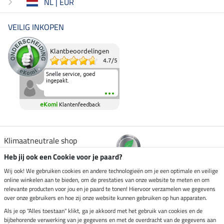
NL | EUR
VEILIG INKOPEN
Klantbeoordelingen
4.7
/
5
Snelle service, goed
ingepakt.
eKomi
Klantenfeedback
Klimaatneutrale shop
Heb jij ook een Cookie voor je paard?
Verzending per
Wij ook! We gebruiken cookies en andere technologieën om je een optimale en veilige
online winkelen aan te bieden, om de prestaties van onze website te meten en om
relevante producten voor jou en je paard te tonen! Hiervoor verzamelen we gegevens
over onze gebruikers en hoe zij onze website kunnen gebruiken op hun apparaten.
Veilig betalen met
Als je op "Alles toestaan" klikt, ga je akkoord met het gebruik van cookies en de
bijbehorende verwerking van je gegevens en met de overdracht van de gegevens aan