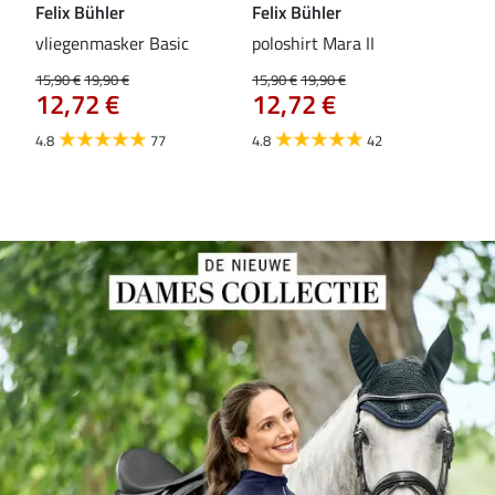
Felix Bühler
Felix Bühler
Fel
vliegenmasker Basic
poloshirt Mara II
Pul
vli
15,90 €
19,90 €
15,90 €
19,90 €
12,72 €
12,72 €
15,9
12
4.8
77
4.8
42
4.5