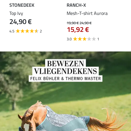
STONEDEEK
RANCH-X
ST
Top Ivy
Mesh-T-shirt Aurora
T-s
24,90 €
19,90 €
24,90 €
14,9
15,92 €
11
4.5
2
3.0
1
5.0