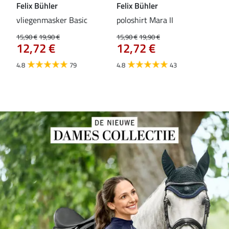
Felix Bühler
Felix Bühler
Fel
vliegenmasker Basic
poloshirt Mara II
Pul
vli
15,90 €
19,90 €
15,90 €
19,90 €
12,72 €
12,72 €
15,9
12
4.8
79
4.8
43
4.6