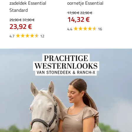
zadeldek Essential
oornetje Essential
Hoo
84
Standard
17,90 €
22,90 €
14,32 €
29,90 €
37,90 €
23,92 €
4.4
16
4.7
12