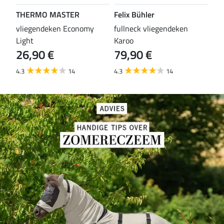
THERMO MASTER
Felix Bühler
TH
vliegendeken Economy
fullneck vliegendeken
vli
Light
Karoo
Wal
26,90 €
79,90 €
29
4.3
14
4.3
14
4.6