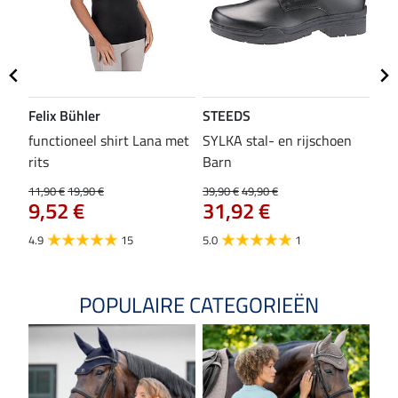
Felix Bühler
STEEDS
SH
functioneel shirt Lana met
SYLKA stal- en rijschoen
zad
rits
Barn
29,9
23
11,90 €
19,90 €
39,90 €
49,90 €
9,52 €
31,92 €
4.8
4.9
15
5.0
1
POPULAIRE CATEGORIEËN