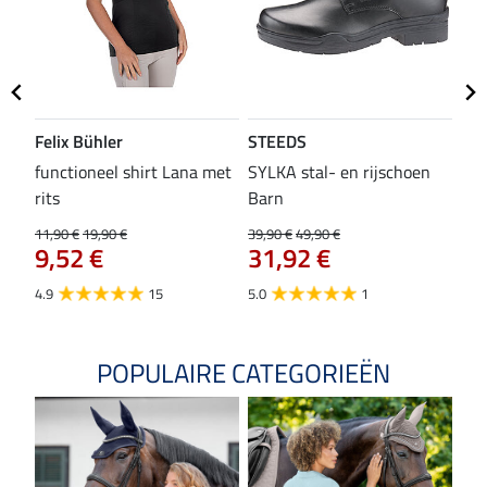
Felix Bühler
STEEDS
SH
functioneel shirt Lana met
SYLKA stal- en rijschoen
zad
rits
Barn
29,9
23
11,90 €
19,90 €
39,90 €
49,90 €
9,52 €
31,92 €
4.8
4.9
15
5.0
1
POPULAIRE CATEGORIEËN