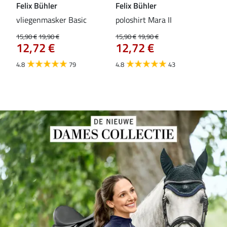
Felix Bühler
Felix Bühler
Fel
vliegenmasker Basic
poloshirt Mara II
Pul
vli
15,90 €
19,90 €
15,90 €
19,90 €
12,72 €
12,72 €
15,9
12
4.8
79
4.8
43
4.6