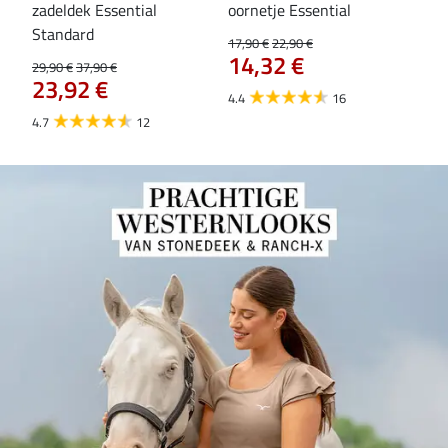
zadeldek Essential
oornetje Essential
Hoo
84
Standard
17,90 €
22,90 €
14,32 €
29,90 €
37,90 €
23,92 €
4.4
16
4.7
12