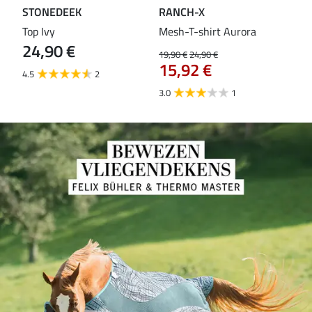
STONEDEEK
RANCH-X
ST
Top Ivy
Mesh-T-shirt Aurora
T-s
24,90 €
19,90 €
24,90 €
14,9
15,92 €
11
4.5
2
3.0
1
5.0