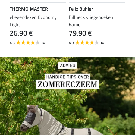
THERMO MASTER
Felix Bühler
TH
vliegendeken Economy
fullneck vliegendeken
vli
Light
Karoo
Wal
26,90 €
79,90 €
29
4.3
14
4.3
14
4.6