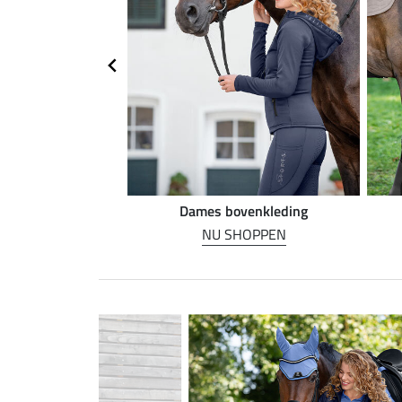
n rijden
Dames bovenkleding
HOPPEN
NU SHOPPEN