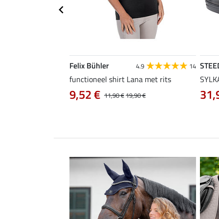
Felix Bühler
STEE
4.2
13
4.9
14
functioneel shirt Lana met rits
SYLKA
9,52 €
31,
29,90 €
11,90 €
19,90 €