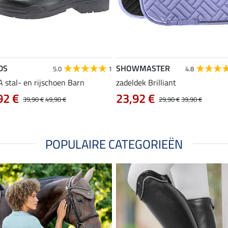
DS
SHOWMASTER
5.0
1
4.8
 stal- en rijschoen Barn
zadeldek Brilliant
92 €
23,92 €
39,90 €
49,90 €
29,90 €
39,90 €
POPULAIRE CATEGORIEËN