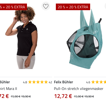
% + 20 % EXTRA
20 % + 20 % EXTRA
 Bühler
Felix Bühler
4.8
42
4.6
hirt Mara II
Pull-On stretch vliegenmasker
72 €
12,72 €
15,90 €
19,90 €
15,90 €
19,90 €