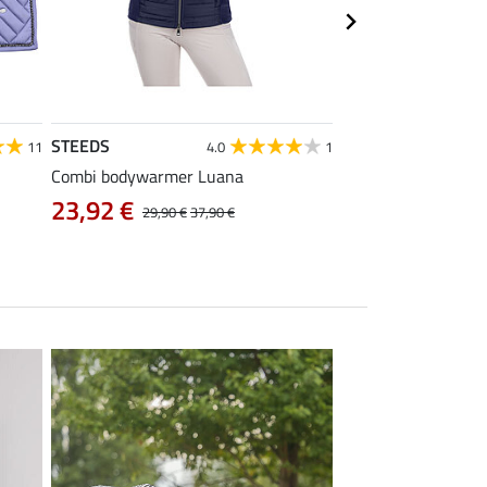
STEEDS
Equilibre
11
4.0
1
Combi bodywarmer Luana
kids cargo rijbroek 
23,92 €
38,32 €
29,90 €
37,90 €
47,90 €
5