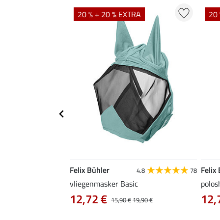
TRA
20 % + 20 % EXTRA
20 
Felix Bühler
Felix
5.0
1
4.8
78
vliegenmasker Basic
polos
12,72 €
12,
,90 €
15,90 €
19,90 €