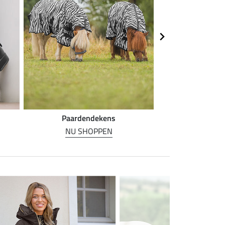
Paardendekens
Paarde
NU SHOPPEN
NU SH