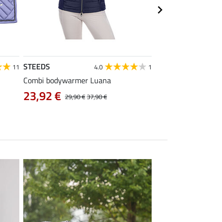
STEEDS
Equilibre
11
4.0
1
Combi bodywarmer Luana
kids cargo rijbroek 
23,92 €
38,32 €
29,90 €
37,90 €
47,90 €
5