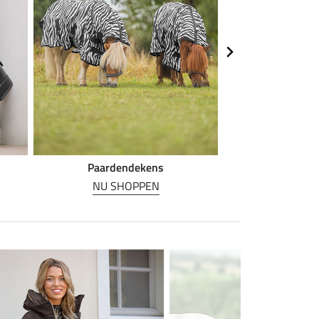
Paardendekens
Paarde
NU SHOPPEN
NU SH