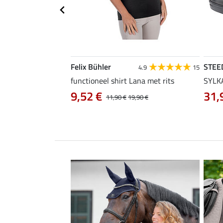
Felix Bühler
STEE
4.2
13
4.9
15
functioneel shirt Lana met rits
SYLKA
9,52 €
31,
29,90 €
11,90 €
19,90 €