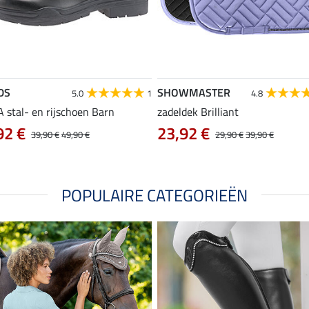
DS
SHOWMASTER
5.0
1
4.8
 stal- en rijschoen Barn
zadeldek Brilliant
92 €
23,92 €
39,90 €
49,90 €
29,90 €
39,90 €
POPULAIRE CATEGORIEËN