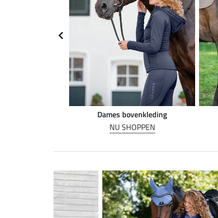
n rijden
Dames bovenkleding
HOPPEN
NU SHOPPEN