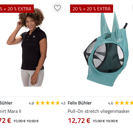
% + 20 % EXTRA
20 % + 20 % EXTRA
 Bühler
Felix Bühler
4.8
43
4.6
hirt Mara II
Pull-On stretch vliegenmasker
72 €
12,72 €
15,90 €
19,90 €
15,90 €
19,90 €