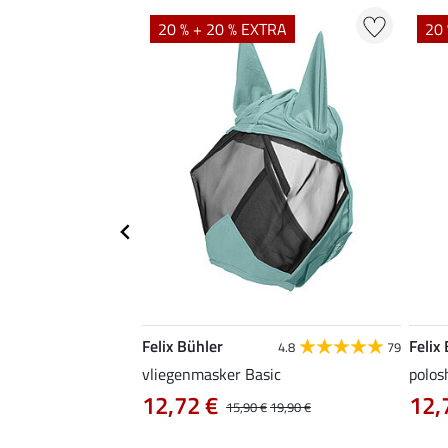
TRA
20 % + 20 % EXTRA
20 
Felix Bühler
Felix
5.0
1
4.8
79
vliegenmasker Basic
polos
12,72 €
12,
,90 €
15,90 €
19,90 €