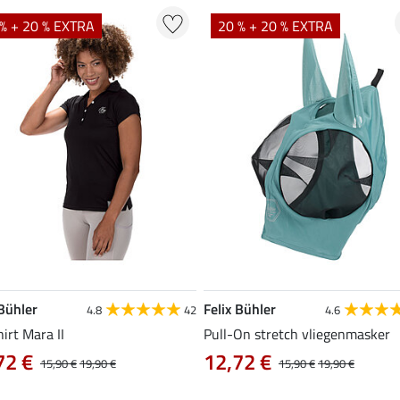
% + 20 % EXTRA
20 % + 20 % EXTRA
 Bühler
Felix Bühler
4.8
42
4.6
hirt Mara II
Pull-On stretch vliegenmasker
72 €
12,72 €
15,90 €
19,90 €
15,90 €
19,90 €