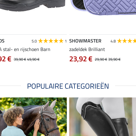
DS
SHOWMASTER
5.0
1
4.8
 stal- en rijschoen Barn
zadeldek Brilliant
92 €
23,92 €
39,90 €
49,90 €
29,90 €
39,90 €
POPULAIRE CATEGORIEËN