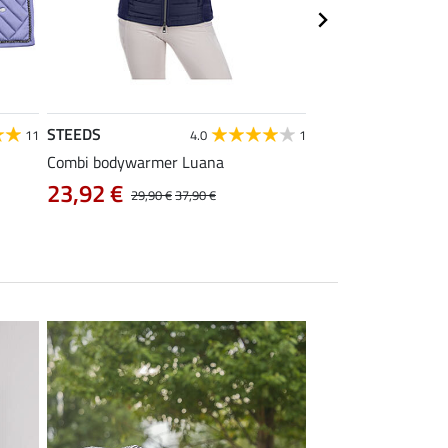
STEEDS
Equilibre
11
4.0
1
Combi bodywarmer Luana
kids cargo rijbroek 
23,92 €
38,32 €
29,90 €
37,90 €
47,90 €
5