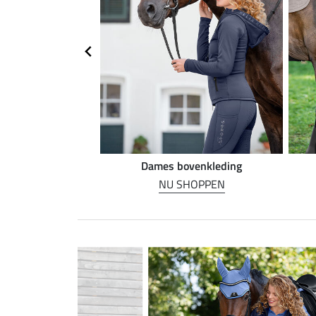
n rijden
Dames bovenkleding
HOPPEN
NU SHOPPEN