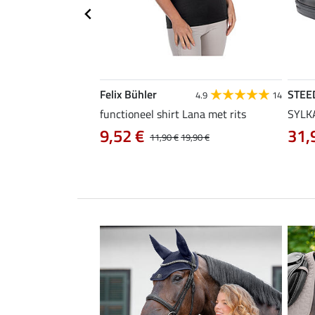
Felix Bühler
STEE
4.2
13
4.9
14
functioneel shirt Lana met rits
SYLKA
9,52 €
31,
29,90 €
11,90 €
19,90 €