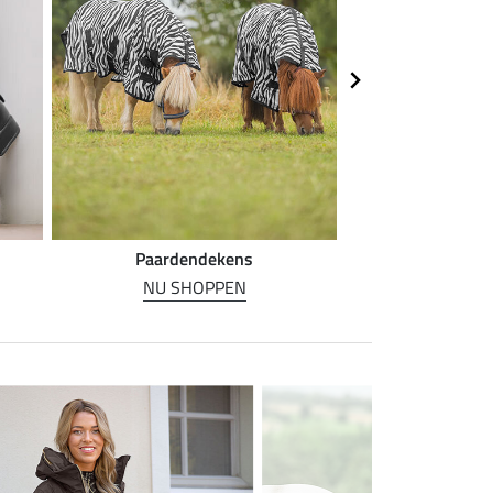
Paardendekens
Paarde
NU SHOPPEN
NU SH