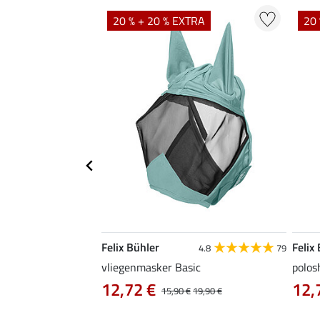
TRA
20 % + 20 % EXTRA
20 
Felix Bühler
Felix
5.0
1
4.8
79
vliegenmasker Basic
polos
12,72 €
12,
,90 €
15,90 €
19,90 €