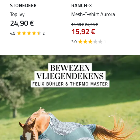
STONEDEEK
RANCH-X
ST
Top Ivy
Mesh-T-shirt Aurora
T-s
24,90 €
19,90 €
24,90 €
14,9
15,92 €
11
4.5
2
3.0
1
5.0