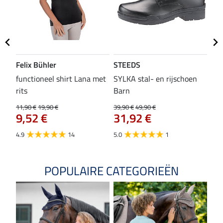
Felix Bühler
STEEDS
SH
functioneel shirt Lana met
SYLKA stal- en rijschoen
zad
rits
Barn
29,9
23
11,90 €
19,90 €
39,90 €
49,90 €
9,52 €
31,92 €
4.8
4.9
14
5.0
1
POPULAIRE CATEGORIEËN