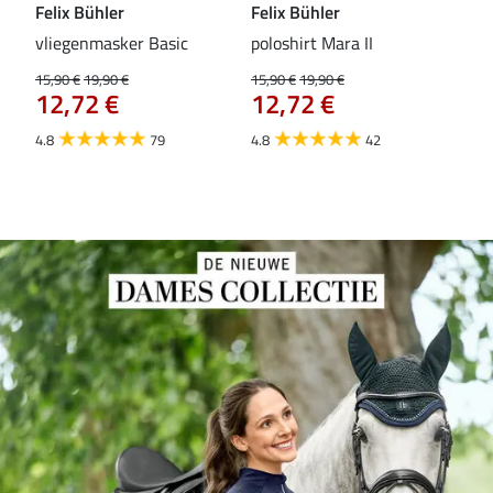
Felix Bühler
Felix Bühler
Fel
vliegenmasker Basic
poloshirt Mara II
Pul
vli
15,90 €
19,90 €
15,90 €
19,90 €
12,72 €
12,72 €
15,9
12
4.8
79
4.8
42
4.6