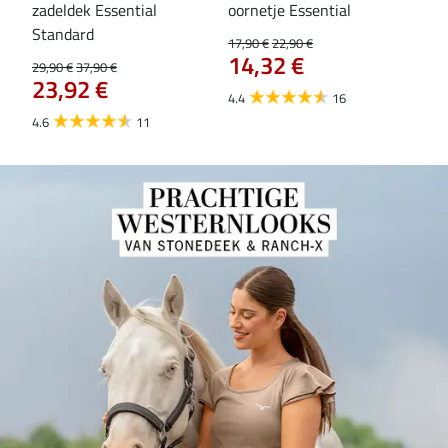
zadeldek Essential
oornetje Essential
Hoo
84
Standard
17,90 €
22,90 €
14,32 €
29,90 €
37,90 €
23,92 €
4.4
16
4.6
11