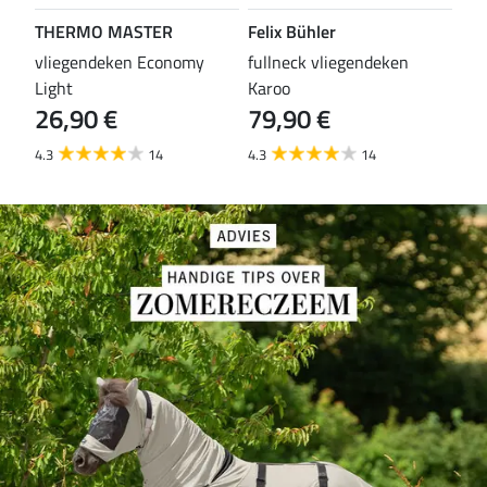
THERMO MASTER
Felix Bühler
TH
vliegendeken Economy
fullneck vliegendeken
vli
Light
Karoo
Wal
26,90 €
79,90 €
29
4.3
14
4.3
14
4.6