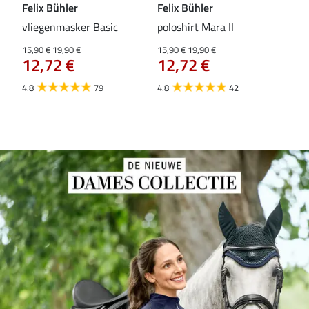
Felix Bühler
Felix Bühler
Fel
vliegenmasker Basic
poloshirt Mara II
Pul
vli
15,90 €
19,90 €
15,90 €
19,90 €
12,72 €
12,72 €
15,9
12
4.8
79
4.8
42
4.6