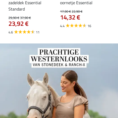
zadeldek Essential
oornetje Essential
Hoo
84
Standard
17,90 €
22,90 €
14,32 €
29,90 €
37,90 €
23,92 €
4.4
16
4.6
11