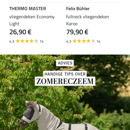
THERMO MASTER
Felix Bühler
TH
vliegendeken Economy
fullneck vliegendeken
vli
Light
Karoo
Wal
26,90 €
79,90 €
29
4.3
14
4.3
14
4.6