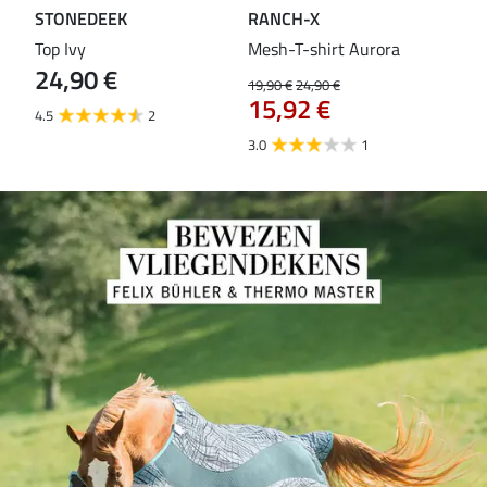
STONEDEEK
RANCH-X
ST
Top Ivy
Mesh-T-shirt Aurora
T-s
24,90 €
19,90 €
24,90 €
14,9
15,92 €
11
4.5
2
3.0
1
5.0