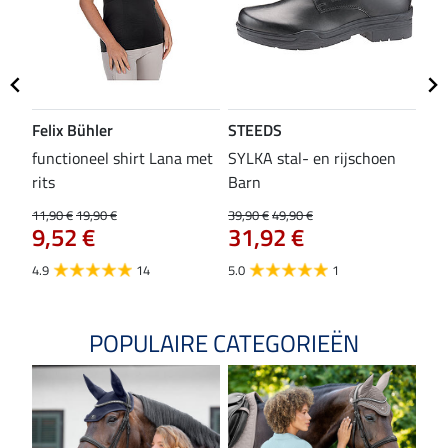
Felix Bühler
STEEDS
SH
functioneel shirt Lana met
SYLKA stal- en rijschoen
zad
rits
Barn
29,9
23
11,90 €
19,90 €
39,90 €
49,90 €
9,52 €
31,92 €
4.8
4.9
14
5.0
1
POPULAIRE CATEGORIEËN