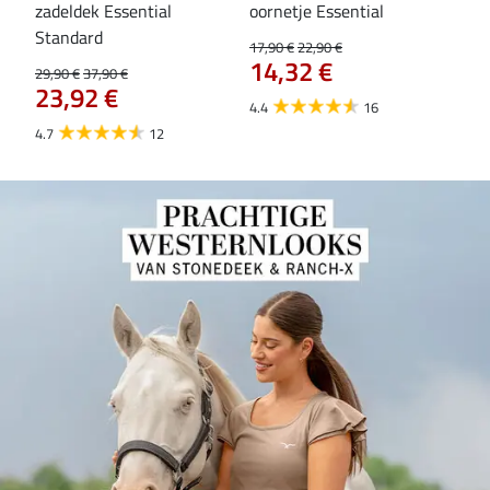
zadeldek Essential
oornetje Essential
Hoo
84
Standard
17,90 €
22,90 €
14,32 €
29,90 €
37,90 €
23,92 €
4.4
16
4.7
12