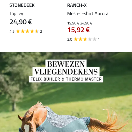
STONEDEEK
RANCH-X
ST
Top Ivy
Mesh-T-shirt Aurora
T-s
24,90 €
19,90 €
24,90 €
14,9
15,92 €
11
4.5
2
3.0
1
5.0