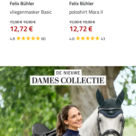
Felix Bühler
Felix Bühler
Fel
vliegenmasker Basic
poloshirt Mara II
Pul
vli
15,90 €
19,90 €
15,90 €
19,90 €
12,72 €
12,72 €
15,9
12
4.8
80
4.8
43
4.6