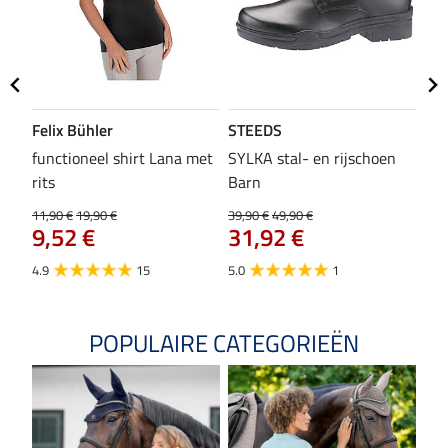
Felix Bühler
STEEDS
SH
functioneel shirt Lana met
SYLKA stal- en rijschoen
zad
rits
Barn
29,9
23
11,90 €
19,90 €
39,90 €
49,90 €
9,52 €
31,92 €
4.8
4.9
15
5.0
1
POPULAIRE CATEGORIEËN