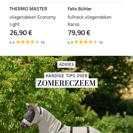
THERMO MASTER
Felix Bühler
TH
vliegendeken Economy
fullneck vliegendeken
vli
Light
Karoo
Wal
26,90 €
79,90 €
29
4.3
14
4.3
14
4.6