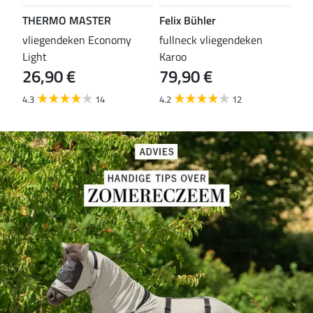
THERMO MASTER
Felix Bühler
TH
vliegendeken Economy
fullneck vliegendeken
vli
Light
Karoo
Wal
26,90 €
79,90 €
29
4.3
14
4.2
12
4.5