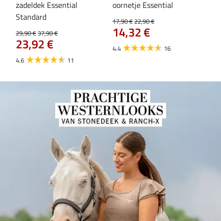
zadeldek Essential
oornetje Essential
fle
Standard
17,90 €
22,90 €
19,9
14,32 €
15
29,90 €
37,90 €
23,92 €
4.4
16
4.6
4.6
11