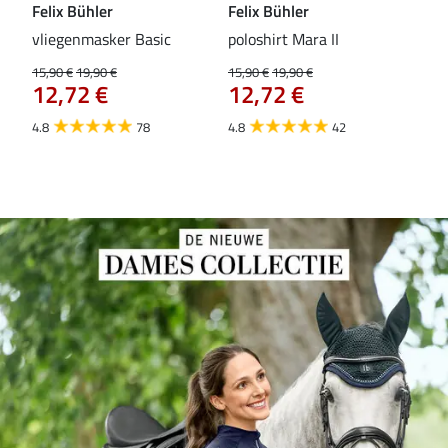
Felix Bühler
Felix Bühler
Fel
vliegenmasker Basic
poloshirt Mara II
Pul
vli
15,90 €
19,90 €
15,90 €
19,90 €
12,72 €
12,72 €
15,9
12
4.8
78
4.8
42
4.6