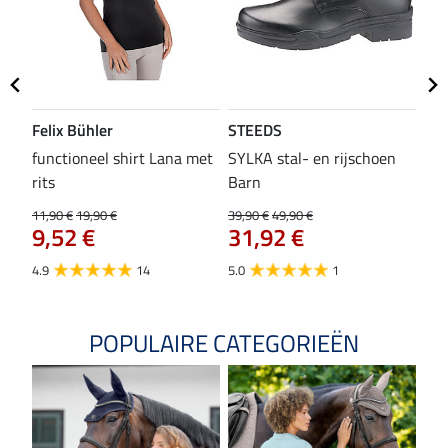
Felix Bühler
STEEDS
SH
functioneel shirt Lana met
SYLKA stal- en rijschoen
zad
rits
Barn
29,9
23
11,90 €
19,90 €
39,90 €
49,90 €
9,52 €
31,92 €
4.8
4.9
14
5.0
1
POPULAIRE CATEGORIEËN