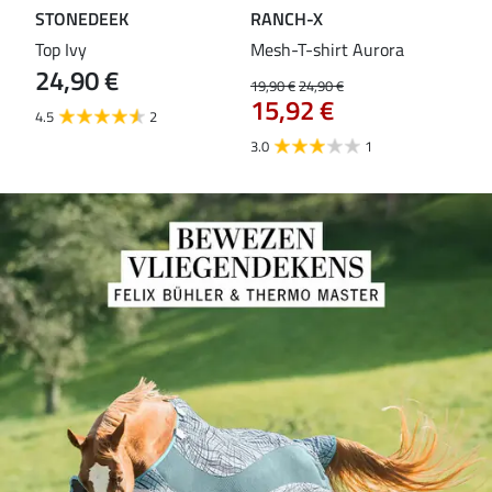
STONEDEEK
RANCH-X
ST
Top Ivy
Mesh-T-shirt Aurora
T-s
24,90 €
19,90 €
24,90 €
14,9
15,92 €
11
4.5
2
3.0
1
5.0